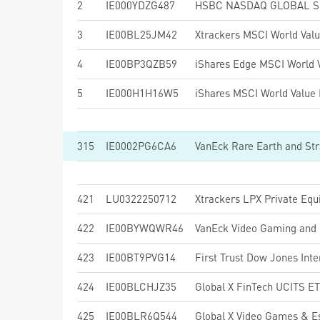
2
IE000YDZG487
3
IE00BL25JM42
Xtrackers MSCI World Val
4
IE00BP3QZB59
5
IE000H1H16W5
315
IE0002PG6CA6
421
LU0322250712
Xtrackers LPX Private Eq
422
IE00BYWQWR46
VanEck Video Gaming and
423
IE00BT9PVG14
424
IE00BLCHJZ35
Global X FinTech UCITS E
425
IE00BLR6Q544
Global X Video Games & 