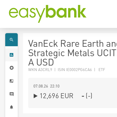
VanEck Rare Earth an
Strategic Metals UCI
A USD
WKN A3CRL9 | ISIN IE0002PG6CA6 | ETF
07.08.26 22:10
12,696
EUR
-
(
-
)