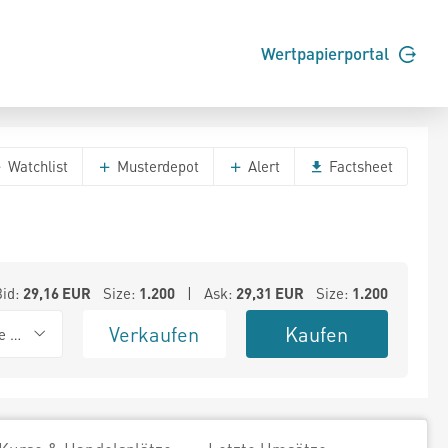
Wertpapierportal
Watchlist
Musterdepot
Alert
Factsheet
Bid:
29,16
EUR
Size:
1.200
| Ask:
29,31
EUR
Size:
1.200
Verkaufen
Kaufen
e BSX