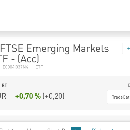
 FTSE Emerging Markets
F - (Acc)
 IE0004I037N4 | ETF
5
RT
UR
+0,70 %
(
+0,20
)
TradeGat