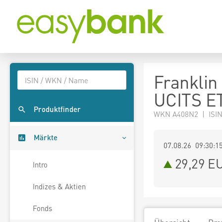
Franklin
UCITS ET
Produktfinder
WKN A408N2 | ISIN
Märkte
07.08.26 09:30:1
29,29
E
Intro
Indizes & Aktien
Fonds