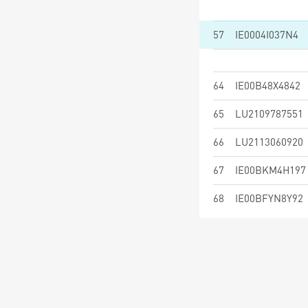
57
IE0004I037N4
64
IE00B48X4842
65
LU2109787551
66
LU2113060920
67
IE00BKM4H197
68
IE00BFYN8Y92