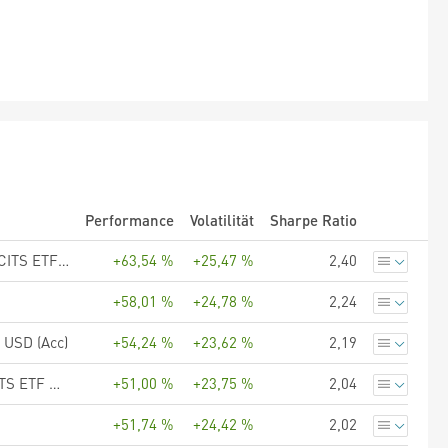
Performance
Volatilität
Sharpe Ratio
UBS (Irl) ETF plc - UBS MSCI EM ex China Socially Responsible UCITS ETF USD acc
+63,54 %
+25,47 %
2,40
+58,01 %
+24,78 %
2,24
USD (Acc)
+54,24 %
+23,62 %
2,19
BNP PARIBAS EASY II MSCI Emerging Markets ex-China PAB UCITS ETF USD Acc
+51,00 %
+23,75 %
2,04
+51,74 %
+24,42 %
2,02