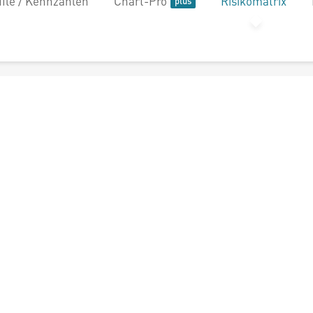
file / Kennzahlen
Chart-Pro
Risikomatrix