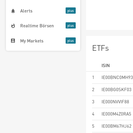
Alerts
Realtime Börsen
My Markets
ETFs
ISIN
1
IE00BNC0MH93
2
IE00BG0SKF03
3
IE000NVVIF88
4
IE000M4Z0RA5
5
IE00BM67HJ62