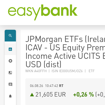
JPMorgan ETFs (Irela
ICAV - US Equity Pre
Income Active UCITS 
USD (dist)
WKN A40FFH | ISIN IE000U5MJOZ6 | ETF
06.08.26 10:47:42
RT
21,605
EUR
+0,26 %
(
+0