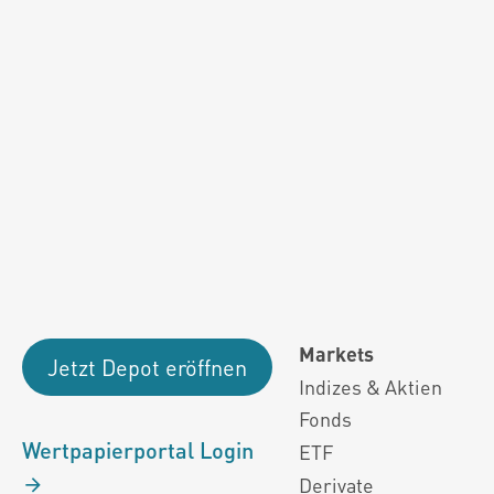
Fondsdaten und g
Performanceergebnisse der Vergange
Alle Kursinformationen sind nach den Bestimmung
Markets
Jetzt Depot eröffnen
Indizes & Aktien
Fonds
Wertpapierportal Login
ETF
Derivate