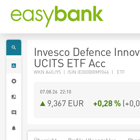
Invesco Defence Innov
UCITS ETF Acc
WKN A40J95 | ISIN IE000BRM9046 | ETF
07.08.26 22:10
9,367
EUR
+0,28 %
(
+0,