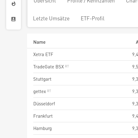
Übersicht
Profile / Kennzahlen
Char
Letzte Umsätze
ETF-Profil
Name
A
Xetra ETF
9,
TradeGate BSX
9,
Stuttgart
9,
gettex
9,
Düsseldorf
9,
Frankfurt
9,
Hamburg
9,