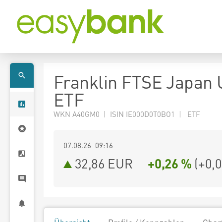
Franklin FTSE Japan
ETF
WKN A40GM0 | ISIN IE000D0T0BO1 | ETF
07.08.26 09:16
32,86
EUR
+0,26 %
(
+0,