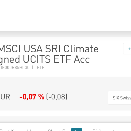
MSCI USA SRI Climate
igned UCITS ETF Acc
 IE000R85HL30 | ETF
UR
-0,07 %
(
-0,08
)
SIX Swis