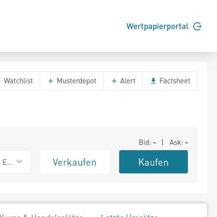
Wertpapierportal
Watchlist
Musterdepot
Alert
Factsheet
Bid:
-
| Ask:
-
Verkaufen
Kaufen
s Exchange