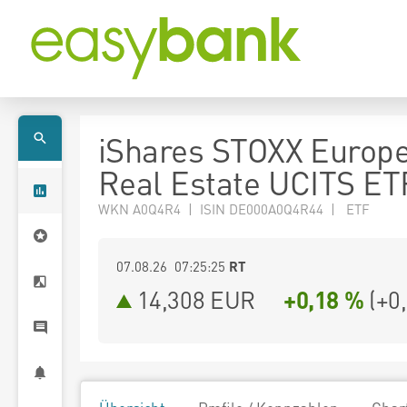
iShares STOXX Europ
Real Estate UCITS ET
WKN A0Q4R4 | ISIN DE000A0Q4R44 | ETF
07.08.26 07:25:25
RT
14,308
EUR
+0,18 %
(
+0