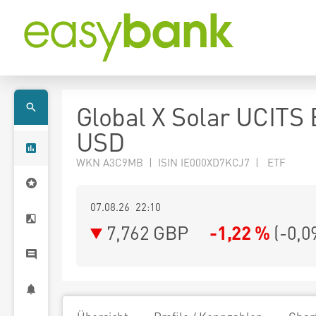
Global X Solar UCITS
USD
WKN A3C9MB | ISIN IE000XD7KCJ7 | ETF
07.08.26 22:10
7,762
GBP
-1,22 %
(
-0,0