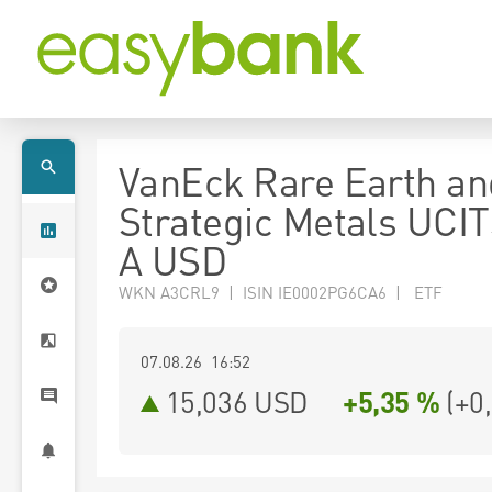
VanEck Rare Earth an
Strategic Metals UCI
A USD
WKN A3CRL9 | ISIN IE0002PG6CA6 | ETF
07.08.26 16:52
15,036
USD
+5,35 %
(
+0