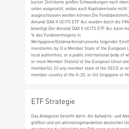
kurzer Zeiträume großen Schwankungen nach oben
unten ausgesetzt, wobei auch Kapitalverluste nicht
ausgeschlossen werden können.Die Fondsbestimm
Amundi DAX II UCITS ETF Acc wurden durch die FM
bewilligt.Der Amundi DAX II UCITS ETF Acc kann me
% des Fondsvermögens in
Wertpapiere/Geldmarktinstrumente folgender Emit
investieren: by (i) a Member State of the European U
local authorities, or a public international body of 
or more Member State(s) of the European Union are
member(s), (ii) any member state of the OECD or a
member country of the G-20, or (iii) Singapore or H
ETF Strategie
Das Anlageziel besteht darin, die Aufwärts- und A
größten und am aktivstengehandelten deutschen Unt