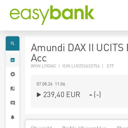
Amundi DAX II UCITS
Acc
WKN LYX0AC | ISIN LU0252633754 | ETF
07.08.26 11:56
239,40
EUR
-
(
-
)