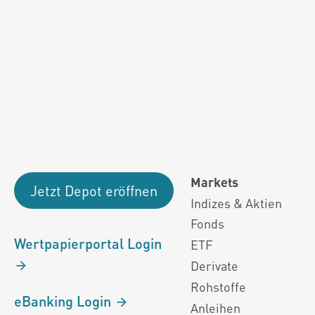
Fondsdaten und g
Performanceergebnisse der Vergange
Alle Kursinformationen sind nach den Bestimmung
Markets
Jetzt Depot eröffnen
Indizes & Aktien
Fonds
Wertpapierportal Login
ETF
Derivate
Rohstoffe
eBanking Login
Anleihen