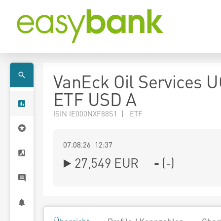
VanEck Oil Services 
ETF USD A
ISIN IE000NXF88S1 | ETF
07.08.26 12:37
27,549
EUR
-
(
-
)