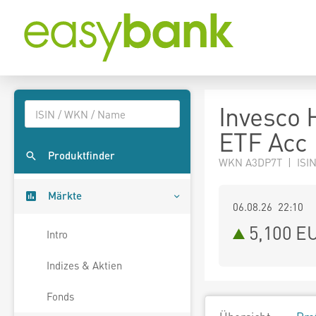
Invesco
ETF Acc
Produktfinder
WKN A3DP7T | ISI
Märkte
06.08.26 22:10
5,100
E
Intro
Indizes & Aktien
Fonds