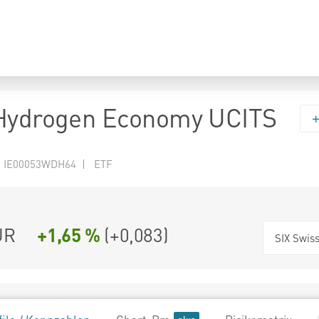
 Hydrogen Economy UCITS
N IE00053WDH64 | ETF
UR
+1,65 %
(
+0,083
)
SIX Swis