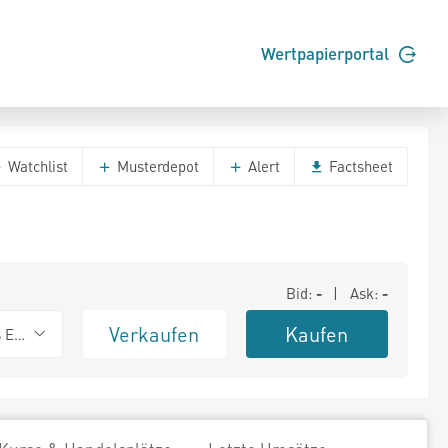
Wertpapierportal
Watchlist
Musterdepot
Alert
Factsheet
Bid:
-
| Ask:
-
Verkaufen
Kaufen
s Exchange