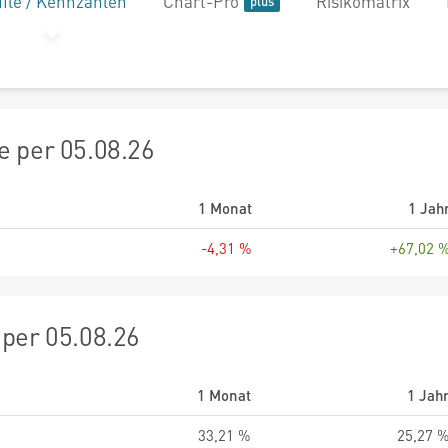
file / Kennzahlen
Chart-Pro
Risikomatrix
 per 05.08.26
1 Monat
1 Jah
-4,31 %
+67,02 
per 05.08.26
1 Monat
1 Jah
33,21 %
25,27 