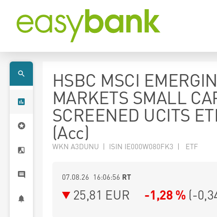
HSBC MSCI EMERGI
MARKETS SMALL CA
SCREENED UCITS ET
(Acc)
WKN A3DUNU | ISIN IE000W080FK3 | ETF
07.08.26 16:06:56
RT
25,81
EUR
-1,28 %
(
-0,3