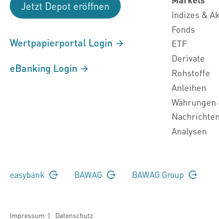
Jetzt Depot eröffnen
Indizes & A
Fonds
Wertpapierportal Login
ETF
Derivate
eBanking Login
Rohstoffe
Anleihen
Währungen 
Nachrichte
Analysen
easybank
BAWAG
BAWAG Group
Impressum
|
Datenschutz