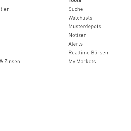
ktien
Suche
Watchlists
Musterdepots
Notizen
Alerts
Realtime Börsen
& Zinsen
My Markets
n