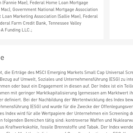
n (Fannie Mae), Federal Home Loan Mortgage
e Mac), Government National Mortgage Association
t Loan Marketing Association (Sallie Mae), Federal
eral Farm Credit Bank, Tennessee Valley
t-A Funding LLC.;
ie
bt, die Erträge des MSCI Emerging Markets Small Cap Universal Scre
Bezug auf Umwelt, Soziales und Unternehmensführung (ESG) zu integr
men oder baut ein Engagement in diesen auf. Der Index ist ein Tei
men mit geringer Marktkapitalisierung (gemessen am Marktwert ihrer
r definiert. Bei der Nachbildung der Wertentwicklung des Index be
ehmensführung (ESG) und wurde für die Zwecke der Offenlegungsvero
s Index wird für alle Wertpapiere der Unternehmen ein Screening 
in folgenden Bereichen tätig sind: kontroverse Waffen und Nuklearw
us Kraftwerkskohle, fossile Brennstoffe und Tabak. Der Index wend