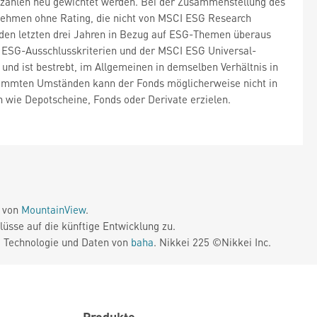
zahlen neu gewichtet werden. Bei der Zusammenstellung des
nehmen ohne Rating, die nicht von MSCI ESG Research
den letzten drei Jahren in Bezug auf ESG-Themen überaus
en ESG-Ausschlusskriterien und der MSCI ESG Universal-
und ist bestrebt, im Allgemeinen in demselben Verhältnis in
estimmten Umständen kann der Fonds möglicherweise nicht in
n wie Depotscheine, Fonds oder Derivate erzielen.
e von
MountainView
.
üsse auf die künftige Entwicklung zu.
. Technologie und Daten von
baha
. Nikkei 225 ©Nikkei Inc.
Produkte