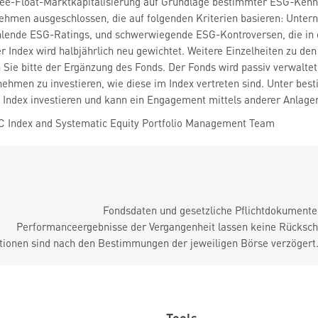
ee-Float-Marktkapitalisierung auf Grundlage bestimmter ESG-Kenn
ehmen ausgeschlossen, die auf folgenden Kriterien basieren: Unter
hlende ESG-Ratings, und schwerwiegende ESG-Kontroversen, die in 
r Index wird halbjährlich neu gewichtet. Weitere Einzelheiten zu d
ie bitte der Ergänzung des Fonds. Der Fonds wird passiv verwaltet 
nehmen zu investieren, wie diese im Index vertreten sind. Unter b
s Index investieren und kann ein Engagement mittels anderer Anlage
 Index and Systematic Equity Portfolio Management Team
Fondsdaten und gesetzliche Pflichtdokument
Performanceergebnisse der Vergangenheit lassen keine Rückschl
tionen sind nach den Bestimmungen der jeweiligen Börse verzögert
Tools