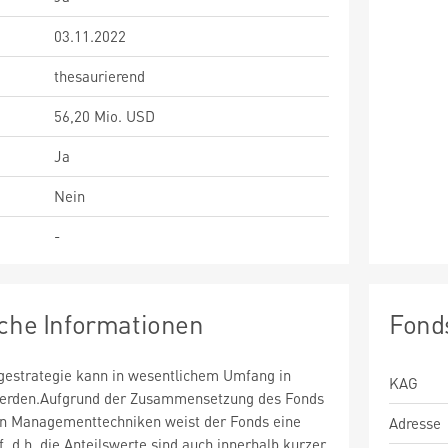
03.11.2022
thesaurierend
56,20 Mio. USD
Ja
Nein
-
sche Informationen
Fond
estrategie kann in wesentlichem Umfang in
KAG
 werden.Aufgrund der Zusammensetzung des Fonds
n Managementtechniken weist der Fonds eine
Adresse
uf, d.h. die Anteilswerte sind auch innerhalb kurzer