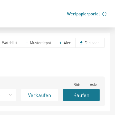
Wertpapierportal
Watchlist
Musterdepot
Alert
Factsheet
Bid:
-
| Ask:
-
Verkaufen
Kaufen
F