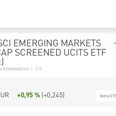
SCI EMERGING MARKETS
AP SCREENED UCITS ETF
)
N IE000W080FK3 | ETF
UR
+0,95 %
(
+0,245
)
Xetra ET