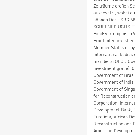
Zeiträume großen S
ausgesetzt, wobei au
können.Der HSBC 
SCREENED UCITS ETF
Fondsvermögens in W
Emittenten investiere
Member States or by 
international bodies
members: OECD Gover
investment grade), G
Government of Brazil
Government of India 
Government of Singa
for Reconstruction a
Corporation, Interna
Development Bank, E
Eurofima, African De
Reconstruction and 
American Developmen