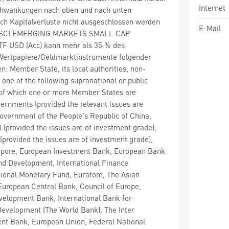
Internet
chwankungen nach oben und nach unten
ch Kapitalverluste nicht ausgeschlossen werden
E-Mail
MSCI EMERGING MARKETS SMALL CAP
 USD (Acc) kann mehr als 35 % des
ertpapiere/Geldmarktinstrumente folgender
n: Member State, its local authorities, non-
one of the following supranational or public
 of which one or more Member States are
nments (provided the relevant issues are
overnment of the People's Republic of China,
 (provided the issues are of investment grade),
(provided the issues are of investment grade),
pore, European Investment Bank, European Bank
nd Development, International Finance
tional Monetary Fund, Euratom, The Asian
uropean Central Bank, Council of Europe,
velopment Bank, International Bank for
Development (The World Bank), The Inter
t Bank, European Union, Federal National