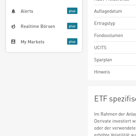
Auflagedatum
Alerts
Ertragstyp
Realtime Börsen
Fondsvolumen
My Markets
UCITS
Sparplan
Hinweis
ETF spezifi
Im Rahmen der Anlag
Derivate investiert
oder der verwendete
erhöhte Volatilität a