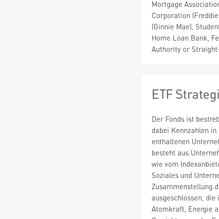
Mortgage Associatio
Corporation (Freddi
(Ginnie Mae), Studen
Home Loan Bank, Fed
Authority or Straigh
ETF Strateg
Der Fonds ist bestre
dabei Kennzahlen in 
enthaltenen Unterneh
besteht aus Unterneh
wie vom Indexanbiete
Soziales und Untern
Zusammenstellung de
ausgeschlossen, die 
Atomkraft, Energie a