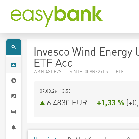
Invesco Wind Energy 
ETF Acc
WKN A3DP7S | ISIN IE0008RX29L5 | ETF
07.08.26 13:55
6,4830
EUR
+1,33 %
(
+0