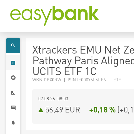
Xtrackers EMU Net Z
Pathway Paris Aligne
UCITS ETF 1C
WKN DBX0RW | ISIN IE000Y6L6LE6 | ETF
07.08.26 08:03
56,49
EUR
+0,18 %
(
+0,