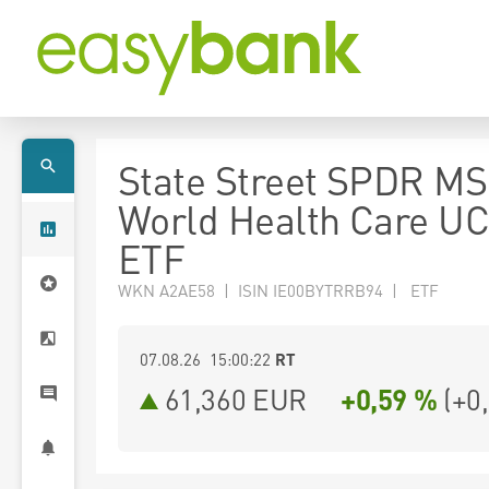
State Street SPDR MS
World Health Care UC
ETF
WKN A2AE58 | ISIN IE00BYTRRB94 | ETF
07.08.26 15:00:22
RT
61,360
EUR
+0,59 %
(
+0