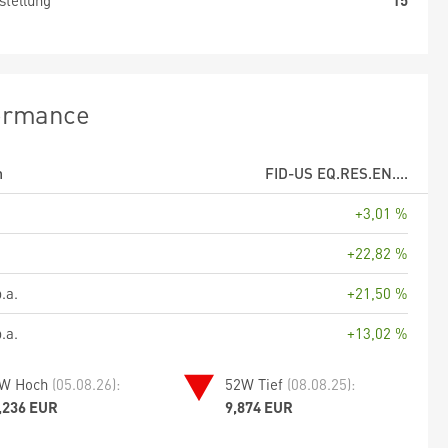
stellung
15
ormance
m
FID-US EQ.RES.EN....
+3,01 %
+22,82 %
.a.
+21,50 %
.a.
+13,02 %
W Hoch
(05.08.26):
52W Tief
(08.08.25):
,236 EUR
9,874 EUR