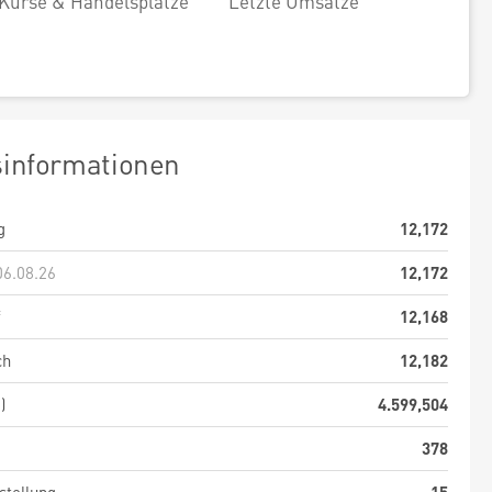
Kurse & Handelsplätze
Letzte Umsätze
sinformationen
g
12,172
06.08.26
12,172
f
12,168
ch
12,182
)
4.599,504
378