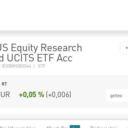
 US Equity Research
d UCITS ETF Acc
N IE00BKSBGS44 | ETF
1
RT
UR
+0,05 %
(
+0,006
)
gettex