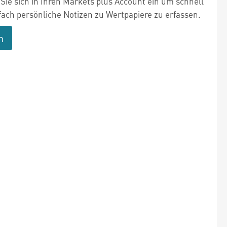
Sie sich in Ihren Markets plus Account ein um schnell
fach persönliche Notizen zu Wertpapiere zu erfassen.
n