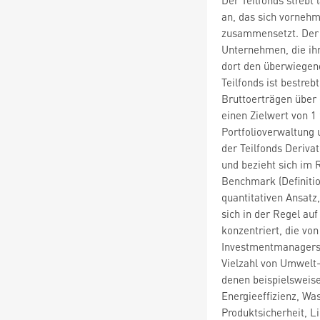
an, das sich vorneh
zusammensetzt. Der Te
Unternehmen, die ihr
dort den überwiegend
Teilfonds ist bestreb
Bruttoerträgen über
einen Zielwert von 1 
Portfolioverwaltung
der Teilfonds Derivat
und bezieht sich im
Benchmark (Definitio
quantitativen Ansatz
sich in der Regel au
konzentriert, die vo
Investmentmanagers e
Vielzahl von Umwelt-
denen beispielsweise
Energieeffizienz, Wa
Produktsicherheit, L