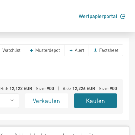
Wertpapierportal
Watchlist
Musterdepot
Alert
Factsheet
Bid:
12,122
EUR
Size:
900
| Ask:
12,226
EUR
Size:
900
Verkaufen
Kaufen