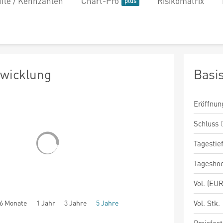
file / Kennzahlen
Chart-Pro
Risikomatrix
twicklung
Basi
Eröffnun
Schluss
Tagestie
Tagesho
Vol. (EUR
6 Monate
1 Jahr
3 Jahre
5 Jahre
Vol. Stk.