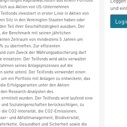
Loggen 
mlich aus Aktien von US-Unternehmen
und ein
ilfonds investiert in erster Linie in Aktien von
en Sitz in den Vereinigten Staaten haben oder
Logi
en Teil ihrer Geschäftstätigkeit ausüben. Der
t, die Benchmark mit seinen jährlichen
 einen Zeitraum von mindestens 5 Jahren um
% zu übertreffen. Zur effizienten
 und zum Zweck der Währungsabsicherung darf
e einsetzen. Der Teilfonds wird aktiv verwaltet
 Rahmen seines Anlageprozesses auf die
n siehe unten). Der Teilfonds verwendet einen
, um ein Portfolio mit Anlagen zu entwickeln, das
f die Erfolgsgaranten unter den Aktien
n den Research-Analysten des
rmittelt wurden. Der Teilfonds wird laufend eine
 und Sozialeigenschaften berücksichtigen, zu
 die CO2-Intensität, die CO2-Emissionen,
sser- und Abfallmanagement, Biodiversität,
ieferkette, Gesundheit und Sicherheit sowie die