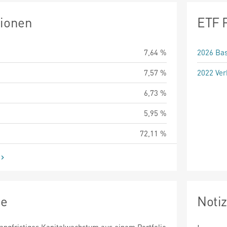
tionen
ETF 
7,64 %
2026 Bas
7,57 %
2022 Ver
6,73 %
5,95 %
72,11 %
ie
Noti
 langfristiges Kapitalwachstum aus einem Portfolio