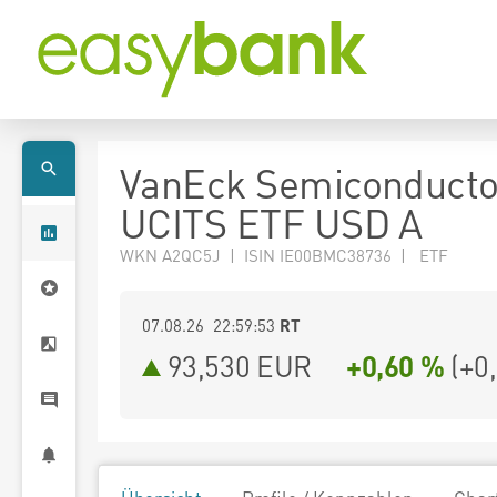
VanEck Semiconducto
UCITS ETF USD A
WKN A2QC5J | ISIN IE00BMC38736 | ETF
07.08.26 22:59:53
RT
93,530
EUR
+0,60 %
(
+0