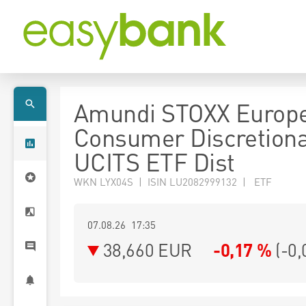
Amundi STOXX Europ
Consumer Discretion
UCITS ETF Dist
WKN LYX04S | ISIN LU2082999132 | ETF
07.08.26 17:35
38,660
EUR
-0,17 %
(
-0,