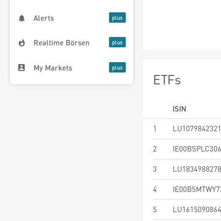
Alerts
Realtime Börsen
My Markets
ETFs
ISIN
1
LU107984232
2
IE00BSPLC30
3
LU183498827
4
IE00B5MTWY7
5
LU161509086