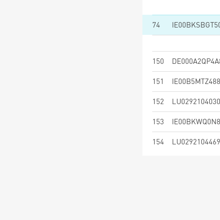
74
IE00BKSBGT5
150
DE000A2QP4A
151
IE00B5MTZ48
152
LU029210403
153
IE00BKWQ0N
154
LU029210446