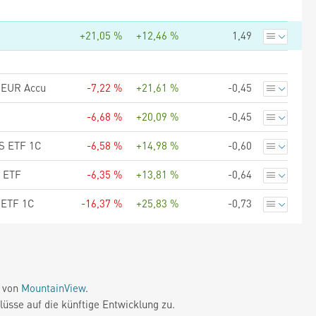
+21,05 %
+12,46 %
1,49
) EUR Accu
-7,22 %
+21,61 %
-0,45
-6,68 %
+20,09 %
-0,45
TS ETF 1C
-6,58 %
+14,98 %
-0,60
S ETF
-6,35 %
+13,81 %
-0,64
 ETF 1C
-16,37 %
+25,83 %
-0,73
e von
MountainView
.
üsse auf die künftige Entwicklung zu.