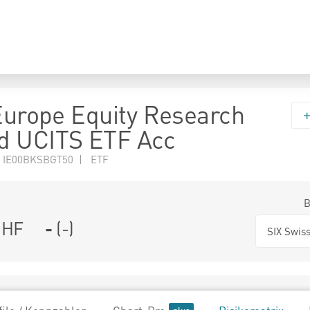
 Europe Equity Research
d UCITS ETF Acc
N IE00BKSBGT50 | ETF
B
HF
-
(
-
)
SIX Swis