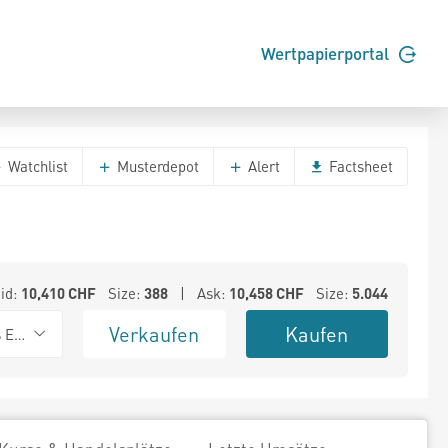
Wertpapierportal
Watchlist
Musterdepot
Alert
Factsheet
id:
10,410
CHF
Size:
388
| Ask:
10,458
CHF
Size:
5.044
Verkaufen
Kaufen
s Exchange