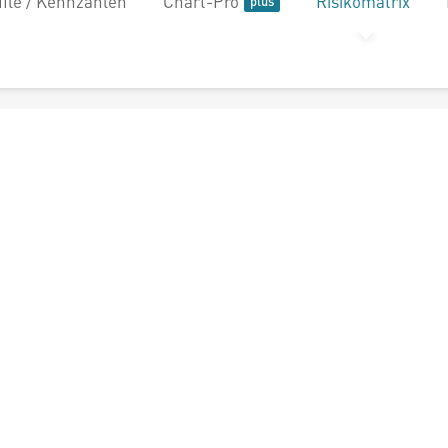
file / Kennzahlen
Chart-Pro
Risikomatrix