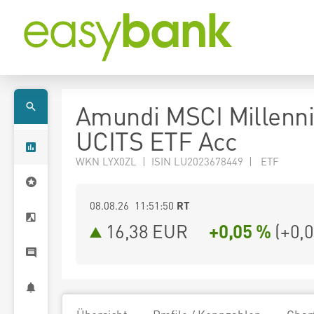
Amundi MSCI Millenni
UCITS ETF Acc
WKN LYX0ZL | ISIN LU2023678449 | ETF
08.08.26 11:51:50
RT
16,38
EUR
+0,05 %
(
+0,