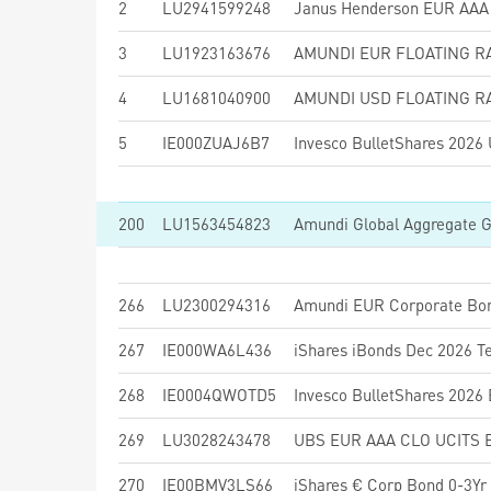
2
LU2941599248
3
LU1923163676
4
LU1681040900
5
IE000ZUAJ6B7
200
LU1563454823
266
LU2300294316
267
IE000WA6L436
268
IE0004QWOTD5
269
LU3028243478
UBS EUR AAA CLO UCITS 
270
IE00BMV3LS66