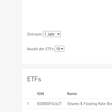
Zeitraum
Anzahl der ETFs
ETFs
ISIN
Name
1
IE00BDFGJ627
iShares $ Floating Rate B