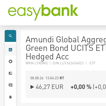
Amundi Global Aggre
Green Bond UCITS E
Hedged Acc
WKN LYX0WQ | ISIN LU1563454823 | ETF
08.08.26 13:04:23
RT
46,27
EUR
+0,00 %
(
+0,