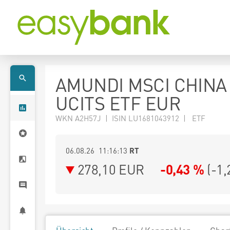
AMUNDI MSCI CHINA
UCITS ETF EUR
WKN A2H57J | ISIN LU1681043912 | ETF
06.08.26 11:16:13
RT
278,10
EUR
-0,43 %
(
-1,