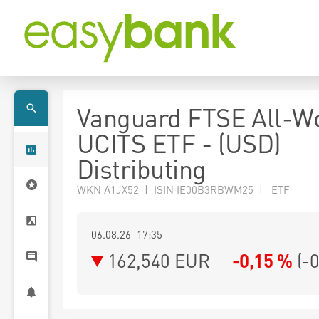
Vanguard FTSE All-W
UCITS ETF - (USD)
Distributing
WKN A1JX52 | ISIN IE00B3RBWM25 | ETF
06.08.26 17:35
162,540
EUR
-0,15 %
(
-