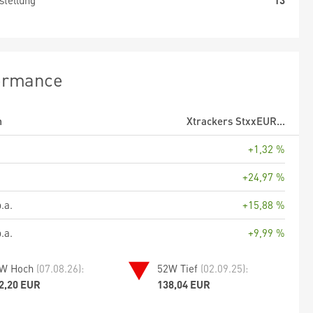
stellung
13
ormance
m
Xtrackers StxxEUR...
+1,32 %
+24,97 %
.a.
+15,88 %
.a.
+9,99 %
W Hoch
(07.08.26):
52W Tief
(02.09.25):
2,20 EUR
138,04 EUR