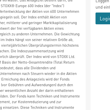
Loggen 
 STOXX® Europe 600 Index (der "Index")
und ein
 Wertentwicklung der Aktien von 600 Unternehmen
piegeln soll. Der Index enthält Aktien von
Logi
r, mittlerer und geringer Marktkapitalisierung
ert der frei verfügbaren Aktien eines
gleich zu anderen Unternehmen. Die Gewichtung
m Index hängt von seiner relativen Größe ab,
 vierteljährlichen Überprüfungstermin höchstens
achen. Die Indexzusammensetzung wird
hrlich überprüft. Der Index wird von STOXX Ltd.
uf Basis der Netto-Gesamtrendite (Total Return
bedeutet, dass alle Dividenden und
Unternehmen nach Steuern wieder in die Aktien
 Erreichung des Anlageziels wird der Fonds
x (vor Gebühren und Aufwendungen) durch den
ner wesentlichen Anzahl der darin enthaltenen
ilden. Der Fonds kann Techniken und Instrumente
ement, zur Kostenreduzierung und zur
g einsetzen. Diese Techniken und Instrumente