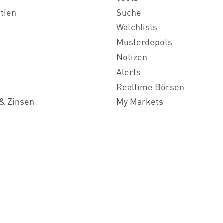
ktien
Suche
Watchlists
Musterdepots
Notizen
Alerts
Realtime Börsen
& Zinsen
My Markets
n