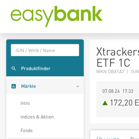
Xtracker
ETF 1C
Produktfinder
WKN DBX1A7 | ISI
Märkte
07.08.26 17:32
172,20
E
Intro
Indizes & Aktien
Fonds