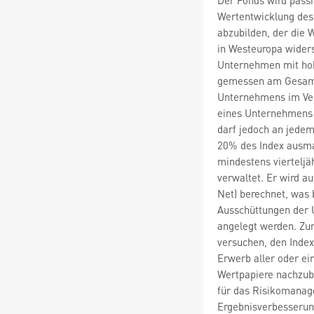
Wertentwicklung des
abzubilden, der die
in Westeuropa widers
Unternehmen mit hohe
gemessen am Gesamtw
Unternehmens im Ver
eines Unternehmens i
darf jedoch an jedem
20% des Index ausm
mindestens vierteljä
verwaltet. Er wird a
Net) berechnet, was 
Ausschüttungen der 
angelegt werden. Zur
versuchen, den Inde
Erwerb aller oder ei
Wertpapiere nachzub
für das Risikomanag
Ergebnisverbesserun