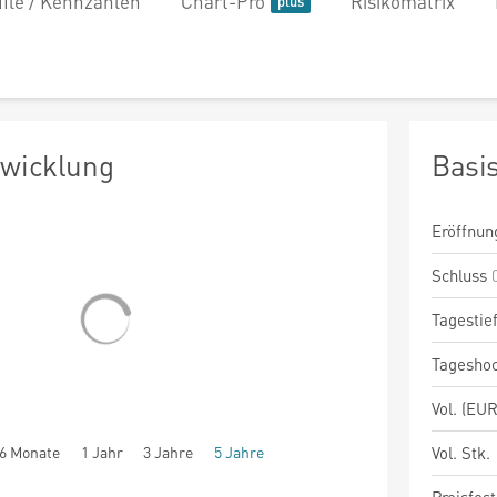
file / Kennzahlen
Chart-Pro
Risikomatrix
twicklung
Basi
Eröffnun
Schluss
Tagestie
Tagesho
Vol. (EUR
6 Monate
1 Jahr
3 Jahre
5 Jahre
Vol. Stk.