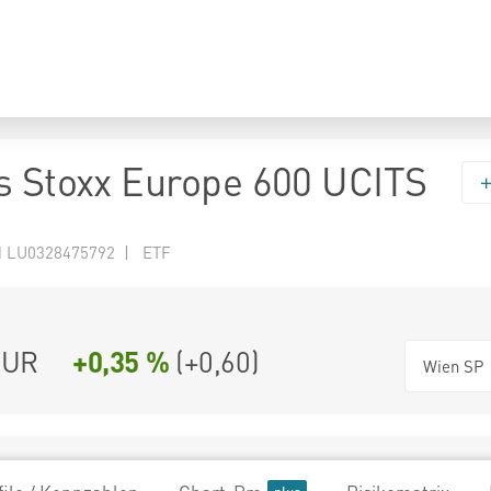
s Stoxx Europe 600 UCITS
N LU0328475792 | ETF
UR
+0,35 %
(
+0,60
)
Wien SP