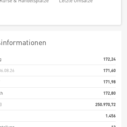
Kurse & Handelsplätze
Letzte Umsätze
sinformationen
g
172,24
06.08.26
171,60
f
171,98
ch
172,80
)
250.970,72
1.456