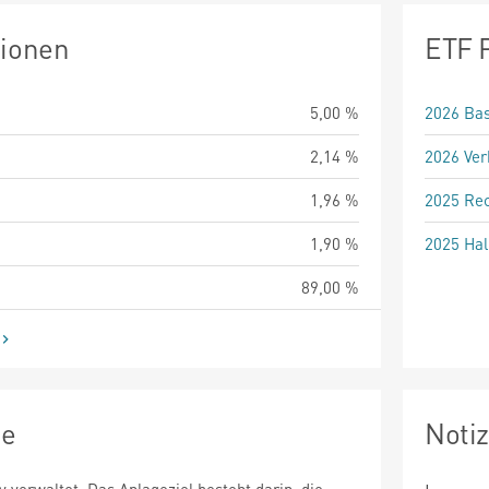
tionen
ETF 
5,00 %
2026 Bas
2,14 %
2026 Ver
1,96 %
2025 Rec
1,90 %
2025 Hal
89,00 %
ie
Noti
v verwaltet. Das Anlageziel besteht darin, die