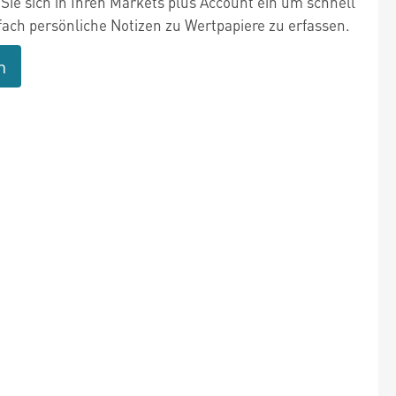
Sie sich in Ihren Markets plus Account ein um schnell
fach persönliche Notizen zu Wertpapiere zu erfassen.
n