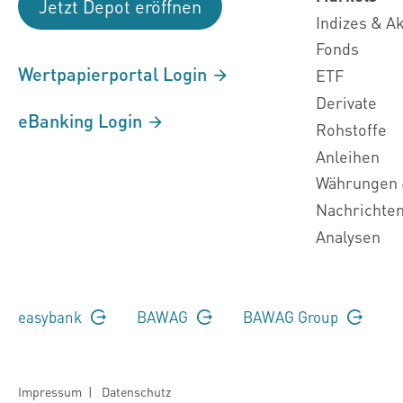
Jetzt Depot eröffnen
Indizes & A
Fonds
Wertpapierportal Login
ETF
Derivate
eBanking Login
Rohstoffe
Anleihen
Währungen 
Nachrichte
Analysen
easybank
BAWAG
BAWAG Group
Impressum
|
Datenschutz