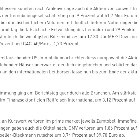
liessen konnten nach Zahlenvorlage auch die Aktien von conwert Imm
 der Immobiliengesellschaft stieg um 9 Prozent auf 51,7 Mio. Euro a
bei durchschnittlichem Volumen mit deutlich tieferen Notierungen be
Damit lag die tatsächliche Entwicklung des Leitindex rund 29 Punk
ergleich die wichtigsten Börsenindizes um 17.30 Uhr MEZ: Dow Jon
rozent und CAC-40/Paris -1,73 Prozent.
 enttäuschender US-Immobiliennachrichten liess europaweit die Akt
stehender Häuser unerwartet deutlich eingebrochen und schürten da
 an den internationalen Leitbörsen lasse nun bis zum Ende der akt
timmung ging am Berichtstag quer durch alle Branchen. Am stärkst
Im Finanzsektor fielen Raiffeisen International um 3,12 Prozent auf 
t an Kurswert verloren im prime market jeweils Zumtobel, Immofina
ungen gaben auch die Öltitel nach. OMV verloren um 1,86 Prozent auf
oeller-Bleckmann rutschte um 3,74 Prozent auf 39,78 Euro ab.