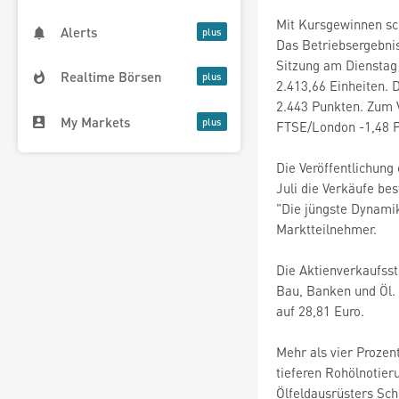
Mit Kursgewinnen sch
Alerts
Das Betriebsergebnis
Sitzung am Dienstag 
Realtime Börsen
2.413,66 Einheiten. 
2.443 Punkten. Zum V
My Markets
FTSE/London -1,48 P
Die Veröffentlichung
Juli die Verkäufe be
"Die jüngste Dynamik
Marktteilnehmer.
Die Aktienverkaufss
Bau, Banken und Öl. 
auf 28,81 Euro.
Mehr als vier Prozen
tieferen Rohölnotier
Ölfeldausrüsters Sch