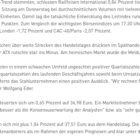
Trend stemmten, schlossen Raiffeisen International 0,84 Prozent tie
 Sitzung am Donnerstag bei durchschnittlichem Volumen mit tieferen
 Einheiten. Damit lag die tatsächliche Entwicklung des Leitindex r
 Punkten. Zum Vergleich die wichtigsten Börsenindizes um 17.30 U
London -1,72 Prozent und CAC-40/Paris -2,07 Prozent.
eichen über weite Strecken des Handelstages drückten im Späthande
r ATX rutschte klar ins Minus. Am heimischen Markt wurde die Meld
ielen in einem schwachen Umfeld ungeachtet positiver Quartalszahl
tquartalszahlen des laufenden Geschäftsjahres sowohl beim Umsatza
ferte das Stahlunternehmen einen positiven Ausblick. "Wir rechnen f
r Wolfgang Eder.
teuerten sich um 0,65 Prozent auf 36,98 Euro. Ein Marktteilnehmer b
"besser als die Konsensuserwartung der Analysten" bzw. als "sehr gu
 sich mit plus 1,04 Prozent auf 37,51 Euro aus dem Handelstag. Die
ttenanbieters als im Rahmen der eigenen Prognosen und klar unter