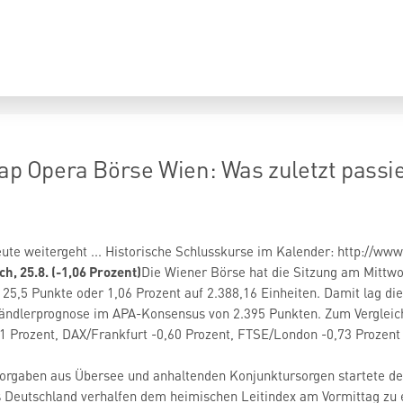
oap Opera Börse Wien: Was zuletzt passie
eute weitergeht ... Historische Schlusskurse im Kalender: http://
h, 25.8. (-1,06 Prozent)
Die Wiener Börse hat die Sitzung am Mittwo
l 25,5 Punkte oder 1,06 Prozent auf 2.388,16 Einheiten. Damit lag di
Händlerprognose im APA-Konsensus von 2.395 Punkten. Zum Vergleic
1 Prozent, DAX/Frankfurt -0,60 Prozent, FTSE/London -0,73 Prozent
Vorgaben aus Übersee und anhaltenden Konjunktursorgen startete de
s Deutschland verhalfen dem heimischen Leitindex am Vormittag zu 