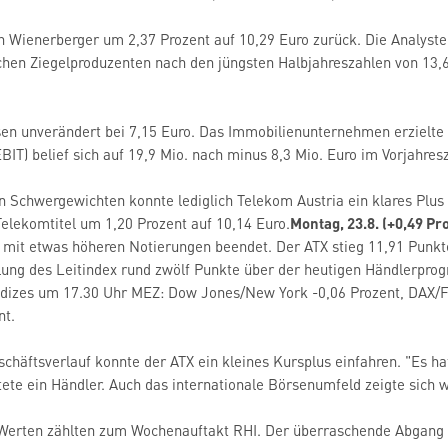
 Wienerberger um 2,37 Prozent auf 10,29 Euro zurück. Die Analysten
chen Ziegelproduzenten nach den jüngsten Halbjahreszahlen von 13,6
sen unverändert bei 7,15 Euro. Das Immobilienunternehmen erzielte
BIT) belief sich auf 19,9 Mio. nach minus 8,3 Mio. Euro im Vorjahres
n Schwergewichten konnte lediglich Telekom Austria ein klares Plu
 Telekomtitel um 1,20 Prozent auf 10,14 Euro.
Montag, 23.8. (+0,49 Pr
t etwas höheren Notierungen beendet. Der ATX stieg 11,91 Punkte 
lung des Leitindex rund zwölf Punkte über der heutigen Händlerpro
ndizes um 17.30 Uhr MEZ: Dow Jones/New York -0,06 Prozent, DAX/F
nt.
chäftsverlauf konnte der ATX ein kleines Kursplus einfahren. "Es ha
tete ein Händler. Auch das internationale Börsenumfeld zeigte sich 
n Werten zählten zum Wochenauftakt RHI. Der überraschende Abgang 