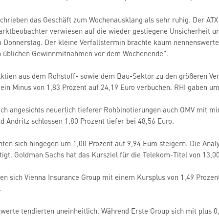
chrieben das Geschäft zum Wochenausklang als sehr ruhig. Der ATX 
arktbeobachter verwiesen auf die wieder gestiegene Unsicherheit u
Donnerstag. Der kleine Verfallstermin brachte kaum nennenswerte I
n üblichen Gewinnmitnahmen vor dem Wochenende".
Aktien aus dem Rohstoff- sowie dem Bau-Sektor zu den größeren Ve
ein Minus von 1,83 Prozent auf 24,19 Euro verbuchen. RHI gaben um
ch angesichts neuerlich tieferer Rohölnotierungen auch OMV mit min
d Andritz schlossen 1,80 Prozent tiefer bei 48,56 Euro.
ten sich hingegen um 1,00 Prozent auf 9,94 Euro steigern. Die Ana
tigt. Goldman Sachs hat das Kursziel für die Telekom-Titel von 13,00
ten sich Vienna Insurance Group mit einem Kursplus von 1,49 Prozen
.
erte tendierten uneinheitlich. Während Erste Group sich mit plus 