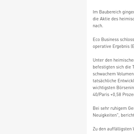
Im Baubereich gingen
die Aktie des heimis
nach.
Eco Business schlos
operative Ergebnis (E
Unter den heimische
befestigten sich die
schwachem Volumen mi
tatsächliche Entwick
wichtigsten Börseni
40/Paris +0,58 Proze
Bei sehr ruhigem Ges
Neuigkeiten", berich
Zu den auffälligste