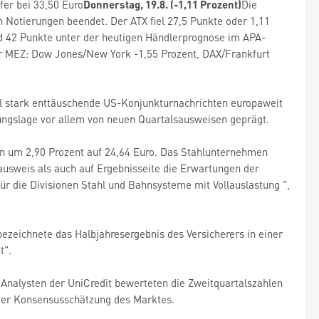
fer bei 33,50 Euro
Donnerstag, 19.8. (-1,11 Prozent)
Die
 Notierungen beendet. Der ATX fiel 27,5 Punkte oder 1,11
und 42 Punkte unter der heutigen Händlerprognose im APA-
hr MEZ: Dow Jones/New York -1,55 Prozent, DAX/Frankfurt
l stark enttäuschende US-Konjunkturnachrichten europaweit
ungslage vor allem von neuen Quartalsausweisen geprägt.
en um 2,90 Prozent auf 24,64 Euro. Das Stahlunternehmen
usweis als auch auf Ergebnisseite die Erwartungen der
ür die Divisionen Stahl und Bahnsysteme mit Vollauslastung ",
ezeichnete das Halbjahresergebnis des Versicherers in einer
t".
 Analysten der UniCredit bewerteten die Zweitquartalszahlen
 der Konsensusschätzung des Marktes.