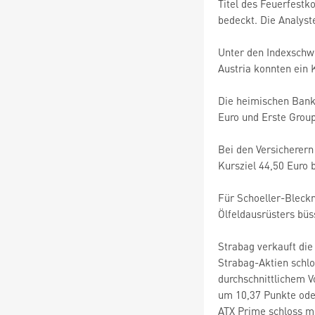
Titel des Feuerfestk
bedeckt. Die Analyst
Unter den Indexschw
Austria konnten ein 
Die heimischen Bankw
Euro und Erste Group
Bei den Versicherern
Kursziel 44,50 Euro b
Für Schoeller-Bleckm
Ölfeldausrüsters büs
Strabag verkauft di
Strabag-Aktien schlo
durchschnittlichem 
um 10,37 Punkte oder
ATX Prime schloss mi