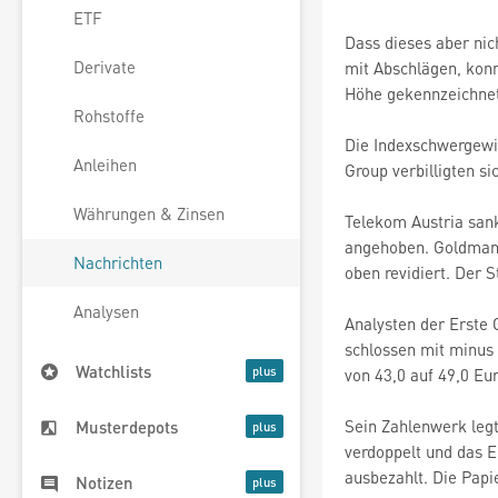
ETF
Dass dieses aber nic
Derivate
mit Abschlägen, konn
Höhe gekennzeichnet
Rohstoffe
Die Indexschwergewic
Anleihen
Group verbilligten s
Währungen & Zinsen
Telekom Austria sank
angehoben. Goldman S
Nachrichten
oben revidiert. Der 
Analysen
Analysten der Erste G
schlossen mit minus 
Watchlists
von 43,0 auf 49,0 Eu
Sein Zahlenwerk legt
Musterdepots
verdoppelt und das E
ausbezahlt. Die Papi
Notizen