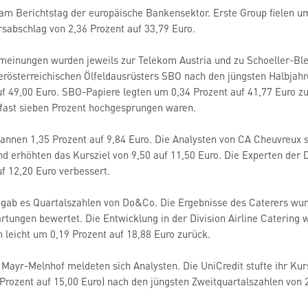
am Berichtstag der europäische Bankensektor. Erste Group fielen um 
sabschlag von 2,36 Prozent auf 33,79 Euro.
meinungen wurden jeweils zur Telekom Austria und zu Schoeller-B
ederösterreichischen Ölfeldausrüsters SBO nach den jüngsten Halbjah
uf 49,00 Euro. SBO-Papiere legten um 0,34 Prozent auf 41,77 Euro zu
fast sieben Prozent hochgesprungen waren.
nnen 1,35 Prozent auf 9,84 Euro. Die Analysten von CA Cheuvreux s
d erhöhten das Kursziel von 9,50 auf 11,50 Euro. Die Experten der
uf 12,20 Euro verbessert.
 gab es Quartalszahlen von Do&Co. Die Ergebnisse des Caterers wurd
ungen bewertet. Die Entwicklung in der Division Airline Catering 
leicht um 0,19 Prozent auf 18,88 Euro zurück.
d Mayr-Melnhof meldeten sich Analysten. Die UniCredit stufte ihr Kur
7 Prozent auf 15,00 Euro) nach den jüngsten Zweitquartalszahlen von 