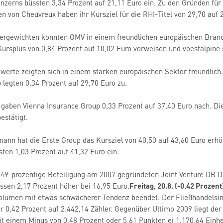
onzerns büssten 3,34 Prozent auf 21,11 Euro ein. Zu den Gründen für
en von Cheuvreux haben ihr Kursziel für die RHI-Titel von 29,70 auf 
ergewichten konnten OMV in einem freundlichen europäischen Branc
Kursplus von 0,84 Prozent auf 10,02 Euro vorweisen und voestalpine
erte zeigten sich in einem starken europäischen Sektor freundlich.
 legten 0,34 Prozent auf 29,70 Euro zu.
 gaben Vienna Insurance Group 0,33 Prozent auf 37,40 Euro nach. D
estätigt.
ann hat die Erste Group das Kursziel von 40,50 auf 43,60 Euro erhöh
sten 1,03 Prozent auf 41,32 Euro ein.
e 49-prozentige Beteiligung am 2007 gegründeten Joint Venture DB 
ssen 2,17 Prozent höher bei 16,95 Euro.
Freitag, 20.8. (-0,42 Prozent
Volumen mit etwas schwächerer Tendenz beendet. Der Fließhandelsin
 0,42 Prozent auf 2.442,14 Zähler. Gegenüber Ultimo 2009 liegt der
t einem Minus von 0,48 Prozent oder 5,61 Punkten ei 1.170,64 Einhe