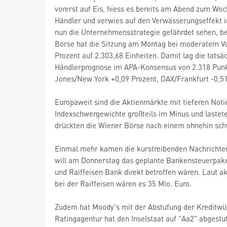
vorerst auf Eis, hiess es bereits am Abend zum Woch
Händler und verwies auf den Verwässerungseffekt i
nun die Unternehmensstrategie gefährdet sehen, b
Börse hat die Sitzung am Montag bei moderatem Vol
Prozent auf 2.303,68 Einheiten. Damit lag die tatsä
Händlerprognose im APA-Konsensus von 2.318 Punkt
Jones/New York +0,09 Prozent, DAX/Frankfurt -0,51
Europaweit sind die Aktienmärkte mit tieferen Not
Indexschwergewichte großteils im Minus und lastet
drückten die Wiener Börse nach einem ohnehin schw
Einmal mehr kamen die kurstreibenden Nachrichten
will am Donnerstag das geplante Bankensteuerpake
und Raiffeisen Bank direkt betroffen wären. Laut a
bei der Raiffeisen wären es 35 Mio. Euro.
Zudem hat Moody's mit der Abstufung der Kreditwürd
Ratingagentur hat den Inselstaat auf "Aa2" abgestuf