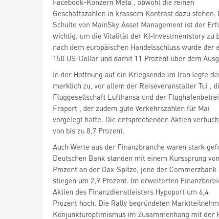
Facebook-Konzern Meta
, obwohl die reinen
Geschäftszahlen in krassem Kontrast dazu stehen.
Schulte von MainSky Asset Management ist der Erf
wichtig, um die Vitalität der KI-Investmentstory zu 
nach dem europäischen Handelsschluss wurde der e
150 US-Dollar und damit 11 Prozent über dem Ausga
In der Hoffnung auf ein Kriegsende im Iran legte d
merklich zu, vor allem der Reiseveranstalter Tui
, d
Fluggesellschaft Lufthansa
und der Flughafenbetre
Fraport
, der zudem gute Verkehrszahlen für Mai
vorgelegt hatte. Die entsprechenden Aktien verbuc
von bis zu 8,7 Prozent.
Auch Werte aus der Finanzbranche waren stark gefr
Deutschen Bank
standen mit einem Kurssprung von
Prozent an der Dax-Spitze, jene der Commerzbank
stiegen um 2,9 Prozent. Im erweiterten Finanzberei
Aktien des Finanzdienstleisters Hypoport
um 6,4
Prozent hoch. Die Rally begründeten Marktteilneh
Konjunkturoptimismus im Zusammenhang mit der H