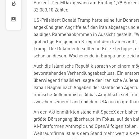
Prozent. Der MDax
gewann am Freitag 1,99 Prozent
32.083,10 Zähler.
US-Präsident Donald Trump hatte seine für Donne
angekündigten Angriffe auf den Iran abgesagt und 
baldiges Rahmenabkommen in Aussicht gestellt. "W
großartige Einigung im Krieg mit dem Iran erzielt",
Trump. Die Dokumente sollten in Kürze fertiggestell
schon an diesem Wochenende in Europa unterzeich
Auch die Islamische Republik sprach von einem mö
bevorstehenden Verhandlungsabschluss. Ein entspre
überwiegend finalisiert, sagte der iranische Außen
Ismail Baghai nach Angaben der staatlichen Agentur
iranische Außenminister Abbas Araghtschi sieht
zwischen seinem Land und den USA nun in greifbar
An den Aktienmärkten stand mit SpaceX
der bisher
größte Börsengang überhaupt im Fokus, auf den bal
KI-Plattformen Anthropic und OpenAI folgen sollen
Weltraumfirma ist aus dem Stand mehr wert als et