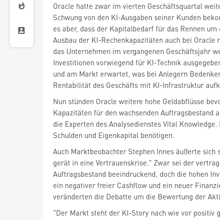
Oracle hatte zwar im vierten Geschäftsquartal weite
Schwung von den KI-Ausgaben seiner Kunden beko
es aber, dass der Kapitalbedarf für das Rennen um 
Ausbau der KI-Rechenkapazitäten auch bei Oracle ri
das Unternehmen im vergangenen Geschäftsjahr we
Investitionen vorwiegend für KI-Technik ausgegeben
und am Markt erwartet, was bei Anlegern Bedenken 
Rentabilität des Geschäfts mit KI-Infrastruktur au
Nun stünden Oracle weitere hohe Geldabflüsse bevo
Kapazitäten für den wachsenden Auftragsbestand a
die Experten des Analysedienstes Vital Knowledge
Schulden und Eigenkapital benötigen.
Auch Marktbeobachter Stephen Innes äußerte sich s
gerät in eine Vertrauenskrise." Zwar sei der vertrag
Auftragsbestand beeindruckend, doch die hohen Inv
ein negativer freier Cashflow und ein neuer Finanz
veränderten die Debatte um die Bewertung der Akt
"Der Markt steht der KI-Story nach wie vor positiv g