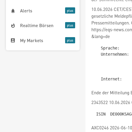
10.06.2026 CET/CEST
Alerts
gesetzliche Meldepf
Pressemitteilungen. 
Realtime Börsen
https://eqs-news.co
&lang=de
My Markets
   Sprache:        Deutsch

   Unternehmen:    K+S Aktiengesellschaft

                   Bertha-von-Suttner-
                   34131 Ka
                   Deutsch
Ende der Mitteilung
2343522 10.06.2026
AXC0246 2026-06-10