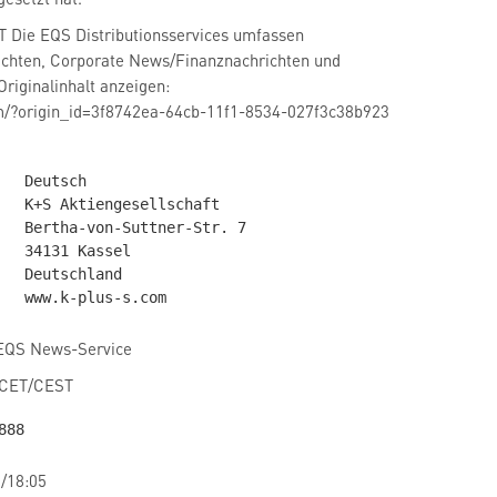
 Die EQS Distributionsservices umfassen
lichten, Corporate News/Finanznachrichten und
Originalinhalt anzeigen:
m/?origin_id=3f8742ea-64cb-11f1-8534-027f3c38b923
Str. 7

ssel

land

 EQS News-Service
 CET/CEST
/18:05