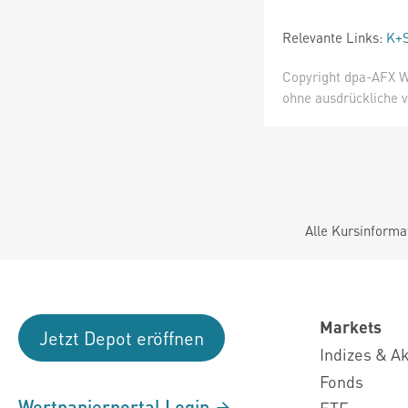
Relevante Links:
K+S
Copyright dpa-AFX W
ohne ausdrückliche v
Alle Kursinforma
Markets
Jetzt Depot eröffnen
Indizes & A
Fonds
Wertpapierportal Login
ETF