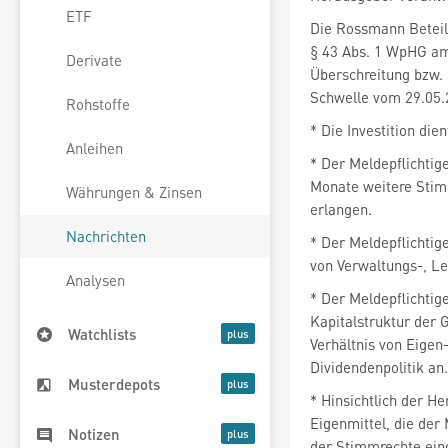
ETF
Die Rossmann Betei
§ 43 Abs. 1 WpHG a
Derivate
Überschreitung bzw.
Schwelle vom 29.05.
Rohstoffe
* Die Investition di
Anleihen
* Der Meldepflichtig
Monate weitere Stim
Währungen & Zinsen
erlangen.
Nachrichten
* Der Meldepflichtig
von Verwaltungs-, Le
Analysen
* Der Meldepflichtig
Kapitalstruktur der 
Watchlists
Verhältnis von Eigen
Dividendenpolitik an.
Musterdepots
* Hinsichtlich der H
Eigenmittel, die der
Notizen
der Stimmrechte eing