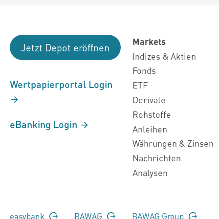
Markets
Jetzt Depot eröffnen
Indizes & Aktien
Fonds
Wertpapierportal Login
ETF
Derivate
Rohstoffe
eBanking Login
Anleihen
Währungen & Zinsen
Nachrichten
Analysen
easybank
BAWAG
BAWAG Group