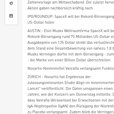
Zahlenvorlage am Mittwochabend. Die zuletzt herv
Aktien gaben nachbörslich kräftig nach.
IPO/ROUNDUP: SpaceX will bei Rekord-Börsengang 
US-Dollar holen
AUSTIN - Elon Musks Weltraumfirma SpaceX will be
Rekord-Börsengang rund 75 Milliarden US-Dollar 
Ausgabepreis von 135 Dollar strebt das verlustrei
dem Stand eine Gesamtbewertung von nahezu 1,8 Bi
Musks Vermögen dürfte mit dem Börsengang - zum
- die Marke von einer Billion Dollar überschreiten.
Novartis-Nierenmittel Vanrafia verlangsamt Funkti
ZÜRICH - Novartis
hat Ergebnisse der
zulassungsrelevanten Studie Align im renommierte
Lancet" veröffentlicht. Die Daten umspannen einen
Jahren, wie der Konzern am Donnerstag mitteilte. D
dass Vanrafia (Atrasentan) bei Erwachsenen mit de
IgA-Nephropathie (IgAN) den Rückgang der Nierenfu
zu Placebo verlangsamt. Zudem blieb die Verringer