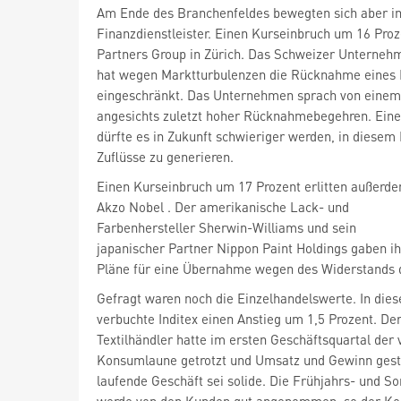
Am Ende des Branchenfeldes bewegten sich aber in
Finanzdienstleister. Einen Kurseinbruch um 16 Proz
Partners Group
in Zürich. Das Schweizer Unterneh
hat wegen Marktturbulenzen die Rücknahme eines 
eingeschränkt. Das Unternehmen sprach von eine
angesichts zuletzt hoher Rücknahmebegehren. Eine
dürfte es in Zukunft schwieriger werden, in diesem
Zuflüsse zu generieren.
Einen Kurseinbruch um 17 Prozent erlitten außerde
Akzo Nobel
. Der amerikanische Lack- und
Farbenhersteller Sherwin-Williams
und sein
japanischer Partner Nippon Paint Holdings
gaben ih
Pläne für eine Übernahme wegen des Widerstands d
Gefragt waren noch die Einzelhandelswerte. In die
verbuchte Inditex
einen Anstieg um 1,5 Prozent. De
Textilhändler hatte im ersten Geschäftsquartal der
Konsumlaune getrotzt und Umsatz und Gewinn geste
laufende Geschäft sei solide. Die Frühjahrs- und 