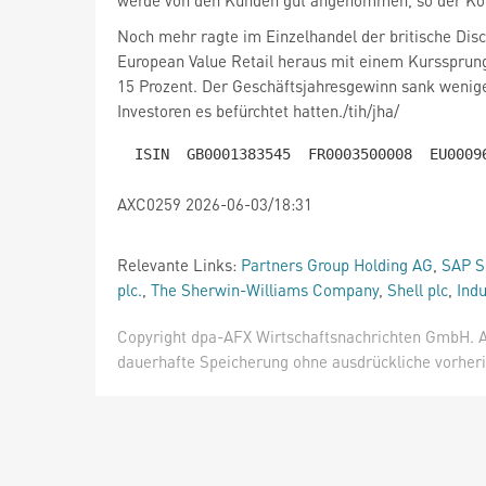
werde von den Kunden gut angenommen, so der Ko
Noch mehr ragte im Einzelhandel der britische Di
European Value Retail
heraus mit einem Kurssprun
15 Prozent. Der Geschäftsjahresgewinn sank wenige
Investoren es befürchtet hatten./tih/jha/
AXC0259 2026-06-03/18:31
Relevante Links:
Partners Group Holding AG
,
SAP S
plc.
,
The Sherwin-Williams Company
,
Shell plc
,
Indu
Copyright dpa-AFX Wirtschaftsnachrichten GmbH. Al
dauerhafte Speicherung ohne ausdrückliche vorheri