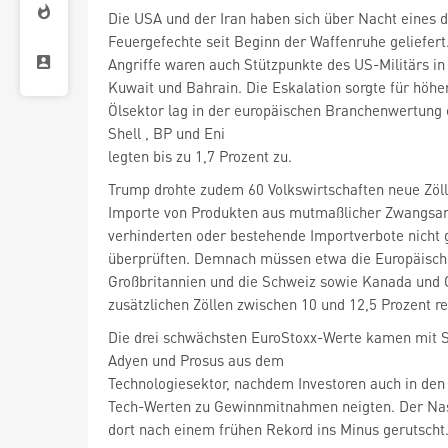
Die USA und der Iran haben sich über Nacht eines 
Feuergefechte seit Beginn der Waffenruhe geliefert.
Angriffe waren auch Stützpunkte des US-Militärs in
Kuwait und Bahrain. Die Eskalation sorgte für höher
Ölsektor lag in der europäischen Branchenwertung 
Shell
, BP
und Eni
legten bis zu 1,7 Prozent zu.
Trump drohte zudem 60 Volkswirtschaften neue Zölle
Importe von Produkten aus mutmaßlicher Zwangsarb
verhinderten oder bestehende Importverbote nicht
überprüften. Demnach müssen etwa die Europäische
Großbritannien und die Schweiz sowie Kanada und 
zusätzlichen Zöllen zwischen 10 und 12,5 Prozent r
Die drei schwächsten EuroStoxx-Werte kamen mit
Adyen
und Prosus
aus dem
Technologiesektor, nachdem Investoren auch in den
Tech-Werten zu Gewinnmitnahmen neigten. Der Na
dort nach einem frühen Rekord ins Minus gerutscht