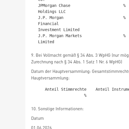
  JPMorgan Chase                       %                  %             %

  Holdings LLC

  J.P. Morgan                          %                  %             %

  Financial

  Investment Limited

  J.P. Morgan Markets                  %                  %             %

9. Bei Vollmacht gemäß § 34 Abs. 3 WpHG (nur mögl
Zurechnung nach § 34 Abs. 1 Satz 1 Nr. 6 WpHG)
Datum der Hauptversammlung: Gesamtstimmrechtsan
Hauptversammlung:
     Anteil Stimmrechte    Anteil Instrumente    Summe Anteile

10. Sonstige Informationen:
Datum
01.06.2026