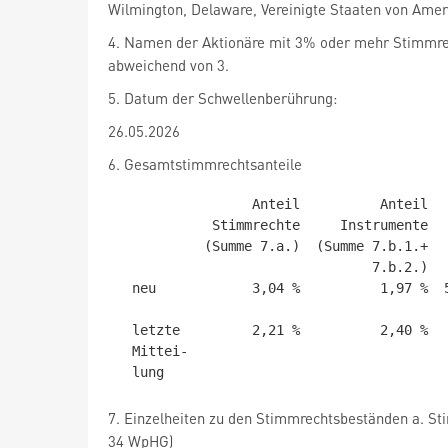
Wilmington, Delaware, Vereinigte Staaten von Amer
4. Namen der Aktionäre mit 3% oder mehr Stimmr
abweichend von 3.
5. Datum der Schwellenberührung:
26.05.2026
6. Gesamtstimmrechtsanteile
                 Anteil          Anteil   Summe Anteile    Gesamtzahl der

            Stimmrechte     Instrumente   (Summe 7.a. +  Stimmrechte nach

           (Summe 7.a.)  (Summe 7.b.1.+           7.b.)         § 41 WpHG

                                7.b.2.)

  neu            3,04 %          1,97 %  5,002256578287        31.862.400

                                           
  letzte         2,21 %          2,40 %          4,61 %                 /

  Mittei-

7. Einzelheiten zu den Stimmrechtsbeständen a. St
34 WpHG)