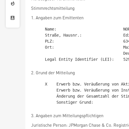
Stimmrechtsmitteilung
1. Angaben zum Emittenten
     Name:                             NORMA Group SE

     Straße, Hausnr.:                  Edisonstr. 4

     PLZ:                              63477

     Ort:                              Maintal

                                       Deutschland

2. Grund der Mitteilung
     X    Erwerb bzw. Veräußerung von Aktien mit Stimmrechten

          Erwerb bzw. Veräußerung von Instrumenten

          Änderung der Gesamtzahl der Stimmrechte

3. Angaben zum Mitteilungspflichtigen
Juristische Person: JPMorgan Chase & Co. Registrie