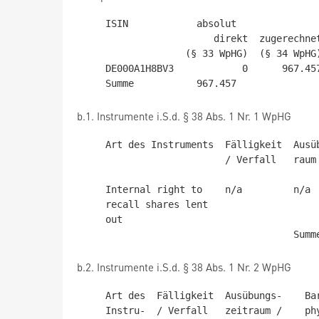
    ISIN            absolut                   in %

                       direkt  zugerechnet       direkt  zugerechnet

                  (§ 33 WpHG)  (§ 34 WpHG)  (§ 33 WpHG)  (§ 34 WpHG)

    DE000A1H8BV3            0      967.457       0,00 %       3,04 %

b.1. Instrumente i.S.d. § 38 Abs. 1 Nr. 1 WpHG
    Art des Instruments  Fälligkeit  Ausübungszeit-   Stimmrech-  Stimm-

                         / Verfall   raum / Laufzeit  te absolut  rechte

                                            
    Internal right to    n/a         n/a                 185.045  0,58 %

    recall shares lent

    out

b.2. Instrumente i.S.d. § 38 Abs. 1 Nr. 2 WpHG
    Art des  Fälligkeit  Ausübungs-    Barausgleich oder   Stimm-  Stimm-

    Instru-  / Verfall   zeitraum /    physische           rechte  rechte
