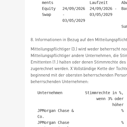
    ments                Laufzeit      Abwicklung         absolut    in %

    Equity   24/09/2026  24/09/2026 -  Bar                441.337  1,39 %

    Swap     -           03/05/2029

             03/05/2029

8. Informationen in Bezug auf den Mitteilungspflich
Mitteilungspflichtiger (3.) wird weder beherrscht n
Mitteilungspflichtiger andere Unternehmen, die St
Emittenten (1.) halten oder denen Stimmrechte des
zugerechnet werden. X Vollständige Kette der Toch
beginnend mit der obersten beherrschenden Perso
beherrschenden Unternehmen:
  Unternehmen          Stimmrechte in %,  Instrumente in %,   Summe in %,

                            wenn 3% oder       wenn 5% oder  wenn 5% oder

                                   höher              höher         höher

  JPMorgan Chase &                     %                  %             %

  Co.

  JPMorgan Chase                       %                  %             %
