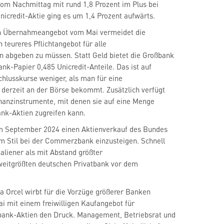
vom Nachmittag mit rund 1,8 Prozent im Plus bei
Unicredit-Aktie ging es um 1,4 Prozent aufwärts.
gen Übernahmeangebot vom Mai vermeidet die
h teureres Pflichtangebot für alle
abgeben zu müssen. Statt Geld bietet die Großbank
k-Papier 0,485 Unicredit-Anteile. Das ist auf
chlusskurse weniger, als man für eine
erzeit an der Börse bekommt. Zusätzlich verfügt
inanzinstrumente, mit denen sie auf eine Menge
k-Aktien zugreifen kann.
 im September 2024 einen Aktienverkauf des Bundes
m Stil bei der Commerzbank einzusteigen. Schnell
Italiener als mit Abstand größter
weitgrößten deutschen Privatbank vor dem
a Orcel wirbt für die Vorzüge größerer Banken
i mit einem freiwilligen Kaufangebot für
ank-Aktien den Druck. Management, Betriebsrat und