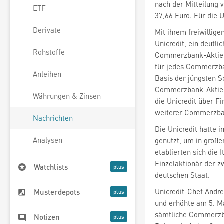
nach der Mitteilung 
ETF
37,66 Euro. Für die 
Derivate
Mit ihrem freiwilli
Unicredit, ein deutlic
Rohstoffe
Commerzbank-Aktien 
für jedes Commerzban
Anleihen
Basis der jüngsten S
Commerzbank-Aktie d
Währungen & Zinsen
die Unicredit über F
weiterer Commerzban
Nachrichten
Die Unicredit hatte
Analysen
genutzt, um in große
etablierten sich die 
Einzelaktionär der z
Watchlists
deutschen Staat.
Unicredit-Chef Andre
Musterdepots
und erhöhte am 5. Ma
sämtliche Commerzb
Notizen