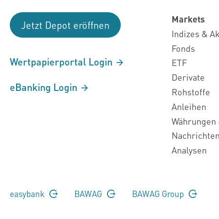
Markets
Jetzt Depot eröffnen
Indizes & A
Fonds
Wertpapierportal Login
ETF
Derivate
eBanking Login
Rohstoffe
Anleihen
Währungen 
Nachrichte
Analysen
easybank
BAWAG
BAWAG Group