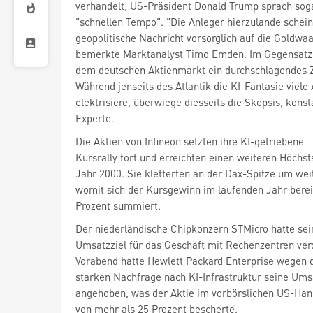
verhandelt, US-Präsident Donald Trump sprach sog
"schnellen Tempo". "Die Anleger hierzulande schein
geopolitische Nachricht vorsorglich auf die Goldwaa
bemerkte Marktanalyst Timo Emden. Im Gegensatz z
dem deutschen Aktienmarkt ein durchschlagendes 
Während jenseits des Atlantik die KI-Fantasie viele
elektrisiere, überwiege diesseits die Skepsis, konst
Experte.
Die Aktien von Infineon
setzten ihre KI-getriebene
Kursrally fort und erreichten einen weiteren Höchs
Jahr 2000. Sie kletterten an der Dax-Spitze um weit
womit sich der Kursgewinn im laufenden Jahr berei
Prozent summiert.
Der niederländische Chipkonzern STMicro
hatte sei
Umsatzziel für das Geschäft mit Rechenzentren ver
Vorabend hatte Hewlett Packard Enterprise
wegen 
starken Nachfrage nach KI-Infrastruktur seine Umsa
angehoben, was der Aktie im vorbörslichen US-Han
von mehr als 25 Prozent bescherte.