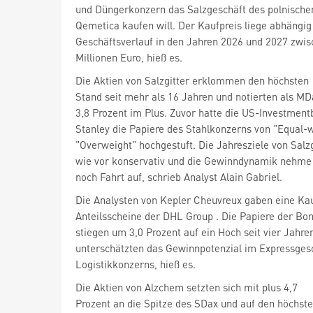
und Düngerkonzern das Salzgeschäft des polnisc
Qemetica kaufen will. Der Kaufpreis liege abhängi
Geschäftsverlauf in den Jahren 2026 und 2027 zwi
Millionen Euro, hieß es.
Die Aktien von Salzgitter
erklommen den höchsten
Stand seit mehr als 16 Jahren und notierten als MD
3,8 Prozent im Plus. Zuvor hatte die US-Investmen
Stanley die Papiere des Stahlkonzerns von "Equal-w
"Overweight" hochgestuft. Die Jahresziele von Salzg
wie vor konservativ und die Gewinndynamik nehme 
noch Fahrt auf, schrieb Analyst Alain Gabriel.
Die Analysten von Kepler Cheuvreux gaben eine Ka
Anteilsscheine der DHL Group
. Die Papiere der Bo
stiegen um 3,0 Prozent auf ein Hoch seit vier Jahre
unterschätzten das Gewinnpotenzial im Expressges
Logistikkonzerns, hieß es.
Die Aktien von Alzchem
setzten sich mit plus 4,7
Prozent an die Spitze des SDax
und auf den höchst