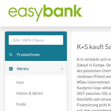
K+S kauft S
Produktfinder
K+S
verstärkt sich 
Zukauf in Europa. De
Märkte
des polnischen Chem
Janikowo (Polen) und
MDax-Unternehmen
Intro
Kaufpreis liege abhä
Indizes & Aktien
2027 zwischen 350 un
Geschäfts soll voraus
Fonds
Finanzierung prüft 
soll aber weitgehend