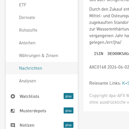
ETF
Durch den Zukauf ent
Mittel- und Osteurop
Derivate
zugekauften Standort
zur Wasserenthärtung
Rohstoffe
vergangenen Jahr ha
gelegen./err/jha/
Anleihen
Währungen & Zinsen
AXC0168 2026-06-02
Nachrichten
Analysen
Relevante Links:
K+S
Copyright dpa-AFX W
Watchlists
ohne ausdrückliche v
Musterdepots
Notizen