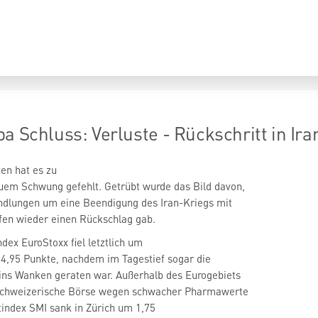
pa Schluss: Verluste - Rückschritt in I
en hat es zu
em Schwung gefehlt. Getrübt wurde das Bild davon,
andlungen um eine Beendigung des Iran-Kriegs mit
fen wieder einen Rückschlag gab.
ndex EuroStoxx
fiel letztlich um
34,95 Punkte, nachdem im Tagestief sogar die
ins Wanken geraten war. Außerhalb des Eurogebiets
 schweizerische Börse wegen schwacher Pharmawerte
itindex SMI
sank in Zürich um 1,75