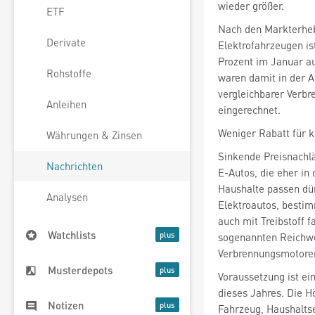
wieder größer.
ETF
Nach den Markterheb
Derivate
Elektrofahrzeugen is
Prozent im Januar a
Rohstoffe
waren damit in der A
vergleichbarer Verbre
Anleihen
eingerechnet.
Weniger Rabatt für k
Währungen & Zinsen
Sinkende Preisnachl
Nachrichten
E-Autos, die eher in
Haushalte passen dür
Analysen
Elektroautos, bestim
auch mit Treibstoff 
Watchlists
sogenannten Reichwei
Verbrennungsmotoren
Musterdepots
Voraussetzung ist ei
dieses Jahres. Die H
Notizen
Fahrzeug, Haushalts