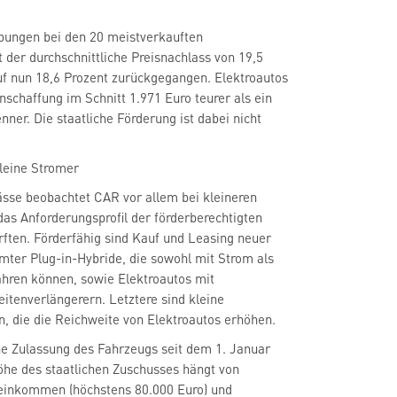
ungen bei den 20 meistverkauften
t der durchschnittliche Preisnachlass von 19,5
uf nun 18,6 Prozent zurückgegangen. Elektroautos
nschaffung im Schnitt 1.971 Euro teurer als ein
nner. Die staatliche Förderung ist dabei nicht
leine Stromer
ässe beobachtet CAR vor allem bei kleineren
 das Anforderungsprofil der förderberechtigten
ften. Förderfähig sind Kauf und Leasing neuer
mter Plug-in-Hybride, die sowohl mit Strom als
fahren können, sowie Elektroautos mit
tenverlängerern. Letztere sind kleine
, die die Reichweite von Elektroautos erhöhen.
ne Zulassung des Fahrzeugs seit dem 1. Januar
öhe des staatlichen Zuschusses hängt von
einkommen (höchstens 80.000 Euro) und