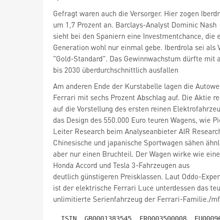
um 1,7 Prozent an. Barclays-Analyst Dominic Nash
sieht bei den Spaniern eine Investmentchance, die e
Generation wohl nur einmal gebe. Iberdrola sei als 
"Gold-Standard". Das Gewinnwachstum dürfte mit 
bis 2030 überdurchschnittlich ausfallen
Am anderen Ende der Kurstabelle lagen die Autowert
Ferrari mit sechs Prozent Abschlag auf. Die Aktie r
auf die Vorstellung des ersten reinen Elektrofahrze
das Design des 550.000 Euro teuren Wagens, wie Pie
Leiter Research beim Analyseanbieter AIR Research
Chinesische und japanische Sportwagen sähen ähnli
aber nur einen Bruchteil. Der Wagen wirke wie ein
Honda
Accord und Tesla 3
-Fahrzeugen aus
deutlich günstigeren Preisklassen. Laut Oddo-Expe
ist der elektrische Ferrari Luce unterdessen das te
unlimitierte Serienfahrzeug der Ferrari-Familie./mf