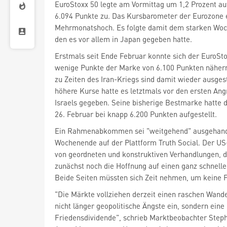
EuroStoxx 50
legte am Vormittag um 1,2 Prozent au
6.094 Punkte zu. Das Kursbarometer der Eurozone e
Mehrmonatshoch. Es folgte damit dem starken Woch
den es vor allem in Japan gegeben hatte.
Erstmals seit Ende Februar konnte sich der EuroSto
wenige Punkte der Marke von 6.100 Punkten nähern
zu Zeiten des Iran-Kriegs sind damit wieder ausge
höhere Kurse hatte es letztmals vor den ersten Ang
Israels gegeben. Seine bisherige Bestmarke hatte 
26. Februar bei knapp 6.200 Punkten aufgestellt.
Ein Rahmenabkommen sei "weitgehend" ausgehand
Wochenende auf der Plattform Truth Social. Der US
von geordneten und konstruktiven Verhandlungen, 
zunächst noch die Hoffnung auf einen ganz schnell
Beide Seiten müssten sich Zeit nehmen, um keine 
"Die Märkte vollziehen derzeit einen raschen Wande
nicht länger geopolitische Ängste ein, sondern eine 
Friedensdividende", schrieb Marktbeobachter Steph