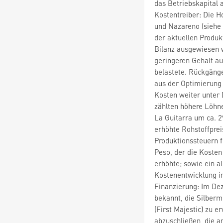
das Betriebskapital a
Kostentreiber: Die H
und Nazareno (siehe 
der aktuellen Produk
Bilanz ausgewiesen w
geringeren Gehalt au
belastete. Rückgänge
aus der Optimierung
Kosten weiter unter 
zählten höhere Löhn
La Guitarra um ca. 2
erhöhte Rohstoffprei
Produktionssteuern f
Peso, der die Koste
erhöhte; sowie ein al
Kostenentwicklung im
Finanzierung: Im De
bekannt, die Silbermi
(First Majestic) zu 
abzuschließen, die a