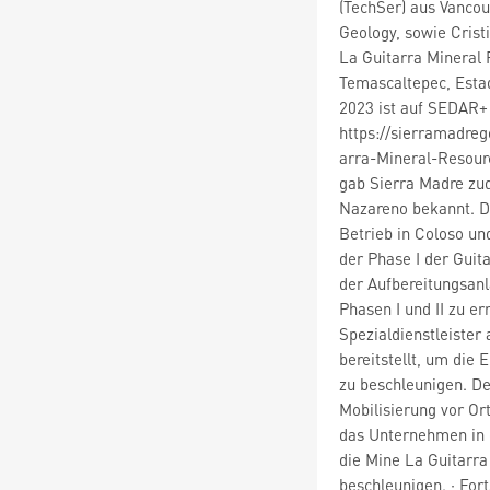
(TechSer) aus Vancou
Geology, sowie Crist
La Guitarra Mineral 
Temascaltepec, Estad
2023 ist auf SEDAR+
https://sierramadreg
arra-Mineral-Resour
gab Sierra Madre zu
Nazareno bekannt. D
Betrieb in Coloso u
der Phase I der Guit
der Aufbereitungsanl
Phasen I und II zu e
Spezialdienstleister
bereitstellt, um die
zu beschleunigen. De
Mobilisierung vor Ort
das Unternehmen in d
die Mine La Guitarra
beschleunigen. · Fort