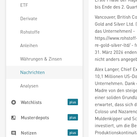
ETF
bis Ende des 2. Quar
Vancouver, British C
Derivate
Gold and Silver Ltd.
das Unternehmen) -
Rohstoffe
https://www.rohstof
re-gold-silver-ltd/ -
Anleihen
31. März 2026 enden
Währungen & Zinsen
nicht anders angegeb
Alex Langer, Chief E
Nachrichten
10,1 Millionen US-Dol
Unternehmen. Dank e
Analysen
Madre von den steige
einer soliden Grundl
Watchlists
erwartet, dass sich 
Coloso und Nazareno
Musterdepots
Muldenkipper und Sc
investiert, um die B
Produktionskontinuit
Notizen