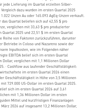
r jede Lieferung im Quartal erzielten Silber-
Im Vergleich dazu wurden im ersten Quartal 2025
 1.022 Unzen Au oder 165.093 AgEq-Unzen verkauft.
 das Quartal beliefen sich auf 42,55 $ pro
ze, verglichen mit 33,63 $ pro produzierter
 Quartal 2025 und 22,51 $ im ersten Quartal
ine Reihe von Faktoren zurückzuführen, darunter
er Betriebe in Coloso und Nazareno sowie der
unsere Inputkosten, wie im Folgenden näher
inigte EBITDA belief sich im ersten Quartal
n Dollar, verglichen mit 1,1 Millionen Dollar
25. · Cashflow aus laufender Geschäftstätigkeit:
irtschaftete im ersten Quartal 2026 einen
er Geschäftstätigkeit in Höhe von 3,5 Millionen
n mit 729.000 US-Dollar im ersten Quartal 2025.
elief sich im ersten Quartal 2026 auf 3,61
glichen mit 1,36 Millionen Dollar im ersten
iquiden Mittel und kurzfristigen Finanzanlagen
. März 2026 auf insgesamt 13,2 Millionen Dollar,