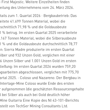
i First Majestic. Weitere Einzelheiten finden
tteilung des Unternehmens vom 24. März 2026.
tails zum 1. Quartal 2026 · Bergbaubetrieb: Das
itete 41.699 Tonnen Material, wobei die
schnittlich 71,98 % und die Goldausbeute
61 % betrug. Im ersten Quartal 2025 verarbeitete
167 Tonnen Material, wobei die Silberausbeute
21 % und die Goldausbeute durchschnittlich 78,77
on: Sierra Madre produzierte im ersten Quartal
lber und 932 Unzen Gold, verglichen mit einer
6 Unzen Silber und 1.001 Unzen Gold im ersten
hließung: Im ersten Quartal 2026 wurden 759,20
gsarbeiten abgeschlossen, verglichen mit 775,70
rtal 2025. · Coloso und Nazareno: Der Bergbau in
Untertage-Mine Coloso wurde Ende des ersten
r aufgenommen (die geschätzten Ressourcengehalte
 bei Silber als auch bei Gold deutlich höher
 Mine Guitarra Eine Kopie des NI 43-101-Berichts
rstellt von TechSer Mining Consultants Ltd.