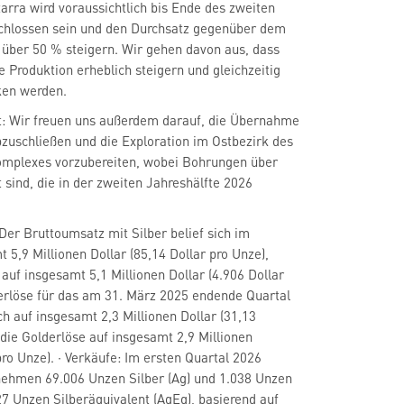
tarra wird voraussichtlich bis Ende des zweiten
chlossen sein und den Durchsatz gegenüber dem
über 50 % steigern. Wir gehen davon aus, dass
Produktion erheblich steigern und gleichzeitig
ken werden.
rt: Wir freuen uns außerdem darauf, die Übernahme
zuschließen und die Exploration im Ostbezirk des
mplexes vorzubereiten, wobei Bohrungen über
 sind, die in der zweiten Jahreshälfte 2026
 Der Bruttoumsatz mit Silber belief sich im
 5,9 Millionen Dollar (85,14 Dollar pro Unze),
auf insgesamt 5,1 Millionen Dollar (4.906 Dollar
rerlöse für das am 31. März 2025 endende Quartal
ch auf insgesamt 2,3 Millionen Dollar (31,13
 die Golderlöse auf insgesamt 2,9 Millionen
pro Unze). · Verkäufe: Im ersten Quartal 2026
nehmen 69.006 Unzen Silber (Ag) und 1.038 Unzen
27 Unzen Silberäquivalent (AgEq), basierend auf