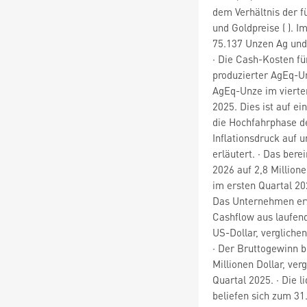
dem Verhältnis der fü
und Goldpreise ( ). 
75.137 Unzen Ag und
· Die Cash-Kosten für
produzierter AgEq-Un
AgEq-Unze im vierten
2025. Dies ist auf e
die Hochfahrphase d
Inflationsdruck auf 
erläutert. · Das bere
2026 auf 2,8 Millione
im ersten Quartal 20
Das Unternehmen erw
Cashflow aus laufend
US-Dollar, vergliche
· Der Bruttogewinn b
Millionen Dollar, ver
Quartal 2025. · Die l
beliefen sich zum 31