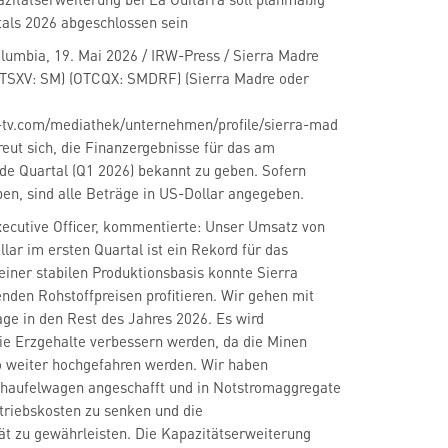
tals 2026 abgeschlossen sein
olumbia, 19. Mai 2026 / IRW-Press / Sierra Madre
 (TSXV: SM) (OTCQX: SMDRF) (Sierra Madre oder
f-tv.com/mediathek/unternehmen/profile/sierra-mad
 freut sich, die Finanzergebnisse für das am
de Quartal (Q1 2026) bekannt zu geben. Sofern
en, sind alle Beträge in US-Dollar angegeben.
xecutive Officer, kommentierte: Unser Umsatz von
lar im ersten Quartal ist ein Rekord für das
iner stabilen Produktionsbasis konnte Sierra
nden Rohstoffpreisen profitieren. Wir gehen mit
age in den Rest des Jahres 2026. Es wird
die Erzgehalte verbessern werden, da die Minen
 weiter hochgefahren werden. Wir haben
haufelwagen angeschafft und in Notstromaggregate
etriebskosten zu senken und die
ät zu gewährleisten. Die Kapazitätserweiterung