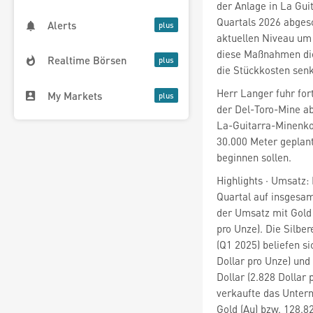
der Anlage in La Gui
Quartals 2026 abges
Alerts
aktuellen Niveau um 
diese Maßnahmen die 
Realtime Börsen
die Stückkosten sen
Herr Langer fuhr fo
My Markets
der Del-Toro-Mine ab
La-Guitarra-Minenko
30.000 Meter geplant
beginnen sollen.
Highlights · Umsatz:
Quartal auf insgesamt
der Umsatz mit Gold 
pro Unze). Die Silbe
(Q1 2025) beliefen si
Dollar pro Unze) und
Dollar (2.828 Dollar 
verkaufte das Unter
Gold (Au) bzw. 128.8