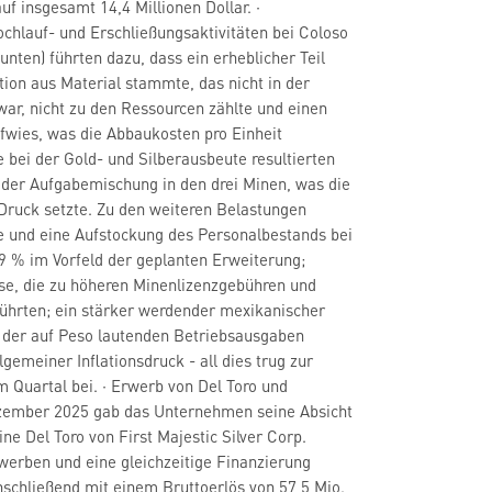
uf insgesamt 14,4 Millionen Dollar. ·
ochlauf- und Erschließungsaktivitäten bei Coloso
unten) führten dazu, dass ein erheblicher Teil
tion aus Material stammte, das nicht in der
ar, nicht zu den Ressourcen zählte und einen
fwies, was die Abbaukosten pro Einheit
 bei der Gold- und Silberausbeute resultierten
 der Aufgabemischung in den drei Minen, was die
Druck setzte. Zu den weiteren Belastungen
e und eine Aufstockung des Personalbestands bei
9 % im Vorfeld der geplanten Erweiterung;
se, die zu höheren Minenlizenzgebühren und
ührten; ein stärker werdender mexikanischer
n der auf Peso lautenden Betriebsausgaben
lgemeiner Inflationsdruck - all dies trug zur
 Quartal bei. · Erwerb von Del Toro und
zember 2025 gab das Unternehmen seine Absicht
ne Del Toro von First Majestic Silver Corp.
erwerben und eine gleichzeitige Finanzierung
nschließend mit einem Bruttoerlös von 57,5 Mio.