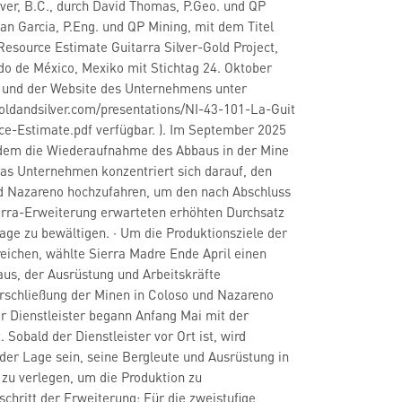
ver, B.C., durch David Thomas, P.Geo. und QP
ian Garcia, P.Eng. und QP Mining, mit dem Titel
Resource Estimate Guitarra Silver-Gold Project,
o de México, Mexiko mit Stichtag 24. Oktober
 und der Website des Unternehmens unter
oldandsilver.com/presentations/NI-43-101-La-Guit
ce-Estimate.pdf verfügbar. ). Im September 2025
dem die Wiederaufnahme des Abbaus in der Mine
as Unternehmen konzentriert sich darauf, den
nd Nazareno hochzufahren, um den nach Abschluss
arra-Erweiterung erwarteten erhöhten Durchsatz
age zu bewältigen. · Um die Produktionsziele der
rreichen, wählte Sierra Madre Ende April einen
 aus, der Ausrüstung und Arbeitskräfte
 Erschließung der Minen in Coloso und Nazareno
r Dienstleister begann Anfang Mai mit der
. Sobald der Dienstleister vor Ort ist, wird
er Lage sein, seine Bergleute und Ausrüstung in
 zu verlegen, um die Produktion zu
schritt der Erweiterung: Für die zweistufige