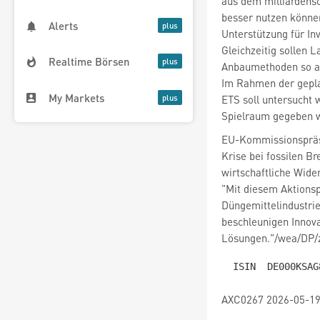
aus dem milliardens
besser nutzen können
Alerts
Unterstützung für In
Gleichzeitig sollen L
Realtime Börsen
Anbaumethoden so ar
Im Rahmen der gepl
My Markets
ETS soll untersucht 
Spielraum gegeben 
EU-Kommissionspräsi
Krise bei fossilen B
wirtschaftliche Wide
"Mit diesem Aktionsp
Düngemittelindustrie
beschleunigen Innova
Lösungen."/wea/DP/
AXC0267 2026-05-19