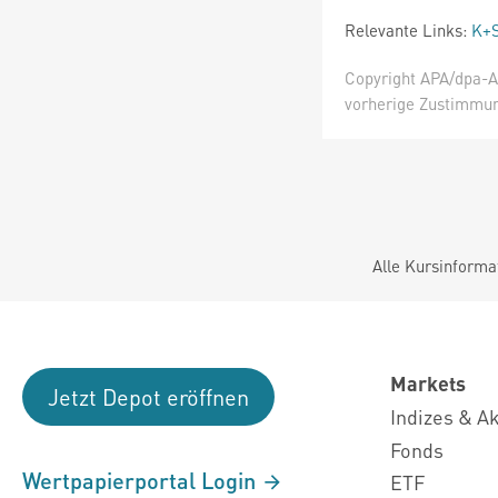
Relevante Links:
K+S
Copyright APA/dpa-AF
vorherige Zustimmung
Alle Kursinforma
Markets
Jetzt Depot eröffnen
Indizes & A
Fonds
Wertpapierportal Login
ETF