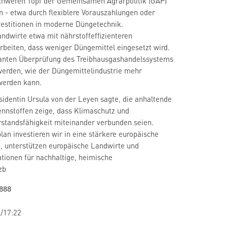
chweren Topf der Gemeinsamen Agrarpolitik (GAP)
 - etwa durch flexiblere Vorauszahlungen oder
vestitionen in moderne Düngetechnik.
andwirte etwa mit nährstoffeffizienteren
beiten, dass weniger Düngemittel eingesetzt wird.
anten Überprüfung des Treibhausgashandelssystems
werden, wie der Düngemittelindustrie mehr
werden kann.
dentin Ursula von der Leyen sagte, die anhaltende
rennstoffen zeige, dass Klimaschutz und
rstandsfähigkeit miteinander verbunden seien.
lan investieren wir in eine stärkere europäische
, unterstützen europäische Landwirte und
tionen für nachhaltige, heimische
zb
/17:22