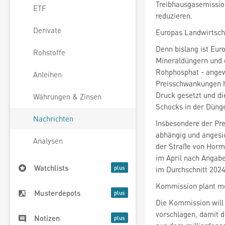
Treibhausgasemissio
ETF
reduzieren.
Derivate
Europas Landwirtsch
Denn bislang ist Eur
Rohstoffe
Mineraldüngern und 
Rohphosphat - angew
Anleihen
Preisschwankungen h
Druck gesetzt und di
Währungen & Zinsen
Schocks in der Dünge
Nachrichten
Insbesondere der Prei
abhängig und angesi
Analysen
der Straße von Hormu
im April nach Angab
Watchlists
im Durchschnitt 2024
Kommission plant 
Musterdepots
Die Kommission will 
vorschlagen, damit d
Notizen