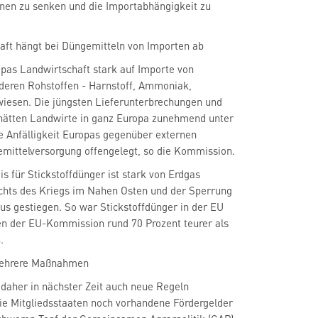
nen zu senken und die Importabhängigkeit zu
aft hängt bei Düngemitteln von Importen ab
opas Landwirtschaft stark auf Importe von
deren Rohstoffen - Harnstoff, Ammoniak,
iesen. Die jüngsten Lieferunterbrechungen und
ätten Landwirte in ganz Europa zunehmend unter
e Anfälligkeit Europas gegenüber externen
mittelversorgung offengelegt, so die Kommission.
s für Stickstoffdünger ist stark von Erdgas
chts des Kriegs im Nahen Osten und der Sperrung
s gestiegen. So war Stickstoffdünger in der EU
en der EU-Kommission rund 70 Prozent teurer als
.
mehrere Maßnahmen
daher in nächster Zeit auch neue Regeln
ie Mitgliedsstaaten noch vorhandene Fördergelder