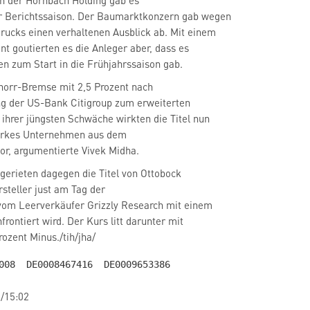
en der Hornbach Holding
gab es
r Berichtssaison. Der Baumarktkonzern gab wegen
rucks einen verhaltenen Ausblick ab. Mit einem
nt goutierten es die Anleger aber, dass es
n zum Start in die Frühjahrssaison gab.
Knorr-Bremse
mit 2,5 Prozent nach
g der US-Bank Citigroup zum erweiterten
ihrer jüngsten Schwäche wirkten die Titel nun
starkes Unternehmen aus dem
tor, argumentierte Vivek Midha.
rsteller just am Tag der
om Leerverkäufer Grizzly Research mit einem
rontiert wird. Der Kurs litt darunter mit
ozent Minus./tih/jha/
/15:02