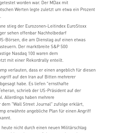
getestet worden war. Der MDax
mit
tschen Werten legte zuletzt um etwa ein Prozent
.
eger sehen offenbar Nachholbedarf
US-Börsen, die am Dienstag auf einen etwas
usteuern. Der marktbreite S&P 500
lastige Nasdaq 100
waren dem
zt mit einer Rekordrally enteilt.
mp verlauten, dass er einen angeblich für diesen
ngriff auf den Iran auf Bitten mehrerer
abgesagt habe. Es liefen "ernsthafte
eheran, schrieb der US-Präsident auf der
al. Allerdings haben mehrere
 dem "Wall Street Journal" zufolge erklärt,
ump erwähnte angebliche Plan für einen Angriff
kannt.
t heute nicht durch einen neuen Militärschlag