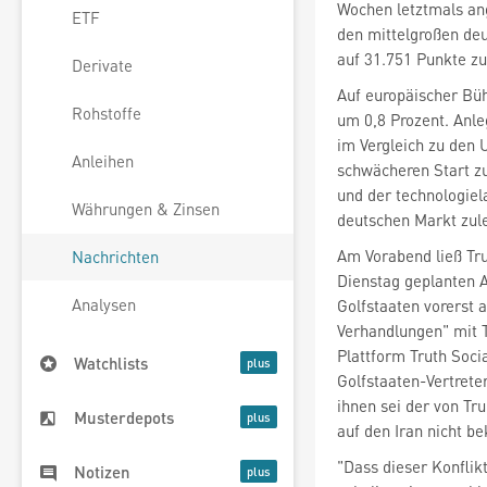
Wochen letztmals an
ETF
den mittelgroßen deu
auf 31.751 Punkte zu
Derivate
Rohstoffe
um 0,8 Prozent. Anl
im Vergleich zu den 
Anleihen
schwächeren Start z
und der technologie
Währungen & Zinsen
deutschen Markt zulet
Am Vorabend ließ Tru
Nachrichten
Dienstag geplanten A
Analysen
Golfstaaten vorerst 
Verhandlungen" mit T
Plattform Truth Soci
Watchlists
Golfstaaten-Vertreter
ihnen sei der von Tr
Musterdepots
auf den Iran nicht be
"Dass dieser Konflik
Notizen