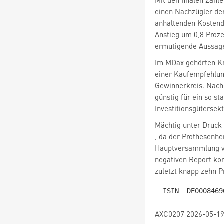
Mit den finalen Zahl
einen Nachzügler de
anhaltenden Kostend
Anstieg um 0,8 Proze
ermutigende Aussage
Im MDax gehörten 
einer Kaufempfehlun
Gewinnerkreis. Nach 
günstig für ein so 
Investitionsgütersek
, da der Prothesenhe
Hauptversammlung v
negativen Report konf
zuletzt knapp zehn Pr
AXC0207 2026-05-19