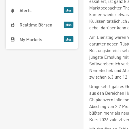
eskaliert, ist ganz k
Marktbeobachter Tho
Alerts
kamen wieder etwas 
Kulissen tatsächlic
Realtime Börsen
gebe, darüber kann a
Am Dienstag waren W
My Markets
darunter neben Rüst
Rüstungsbereich set
jüngste Erholung mit
Softwarebereich verb
Nemetschek
und Ato
zwischen 6,3 und 12 
Umgekehrt gab es Ge
aus den Bereichen Ha
Chipkonzern Infineo
büßten mehr als neun
Kurs 2026 zuletzt ver