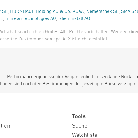
P SE
,
HORNBACH Holding AG & Co. KGaA
,
Nemetschek SE
,
SMA Sol
SE
,
Infineon Technologies AG
,
Rheinmetall AG
irtschaftsnachrichten GmbH. Alle Rechte vorbehalten. Weiterverbre
orherige Zustimmung von dpa-AFX ist nicht gestattet.
Performanceergebnisse der Vergangenheit lassen keine Rückschl
tionen sind nach den Bestimmungen der jeweiligen Börse verzögert
Tools
ktien
Suche
Watchlists