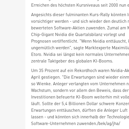
Erreichen des höchsten Kursniveaus seit 2000 nun 
Angesichts dieser fulminanten Kurs-Rally könnten 
vorsichtiger werden - und sich wieder den deutlich 
bewerteten Software-Aktien zuwenden. Zumal am 
Chip-Gigant Nvidia
die Quartalsbilanz vorlegt und
Prognosen veröffentlicht. "Wenn Nvidia enttäuscht,
ungemütlich werden", sagte Marktexperte Maximil
Etoro. Nvidia sei längst kein normales Unternehme
zentrale Taktgeber des globalen KI-Booms.
Um 35 Prozent auf ein Rekordhoch waren Nvidia-Akt
April gestiegen. "Die Erwartungen sind wieder einm
so Wienke. Anleger verlangten vom Unternehmen ni
Wachstum, sondern vor allem den Beweis, dass der
Investitionen befeuerte KI-Boom weiterhin mit voll
läuft. Sollte der 5,4 Billionen Dollar schwere Konze
Erwartungen enttäuschen, dürften die Anleger Luft
lassen - und könnten sich innerhalb der Technologi
Software-Unternehmen zuwenden./bek/ag/jha/