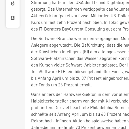
Stimmung hatte in den USA der IT- und Digitalexpe
gesorgt. Das Unternehmen verdoppelte das Volume
Aktienrückkaufpakets auf zwei Milliarden US-Dollar
Kurs um fast zehn Prozent nach oben. In Tokio gew
des IT-Beraters BayCurrent Consulting gut acht Pro
Die Software-Branche war in den vergangenen Mona
Anlegern abgerutscht. Die Befürchtung, dass die n
der Künstlichen Intelligenz (KI) den alteingesessen
Software-Platzhirschen das Wasser abgraben könnt
den Kursen vieler Software-Anbieter gelastet. Der 
TechSoftware ETF, ein börsengehandelter Fonds, w
bis Anfang April um bis zu 37 Prozent eingebrochen
der Fonds um 26 Prozent erholt.
Ganz anders der Hardware-Sektor, in dem vor allem
Halbleiterhersteller enorm von der mit KI verbund
profitierten. Der viel beachtete Philadelphia Semic
schnellte seit Anfang April um bis zu 60 Prozent na
Rekordhoch. Infineon-Aktien
beispielsweise haben s
Jahresbeginn mehr als 70 Prozent gewonnen, auch 