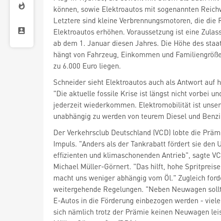
können, sowie Elektroautos mit sogenannten Reich
Letztere sind kleine Verbrennungsmotoren, die die 
Elektroautos erhöhen. Voraussetzung ist eine Zula
ab dem 1. Januar diesen Jahres. Die Höhe des staa
hängt von Fahrzeug, Einkommen und Familiengröße 
zu 6.000 Euro liegen.
Schneider sieht Elektroautos auch als Antwort auf h
"Die aktuelle fossile Krise ist längst nicht vorbei u
jederzeit wiederkommen. Elektromobilität ist unse
unabhängig zu werden von teurem Diesel und Benzi
Der Verkehrsclub Deutschland (VCD) lobte die Prämi
Impuls. "Anders als der Tankrabatt fördert sie den 
effizienten und klimaschonenden Antrieb", sagte V
Michael Müller-Görnert. "Das hilft, hohe Spritpreis
macht uns weniger abhängig vom Öl." Zugleich for
weitergehende Regelungen. "Neben Neuwagen soll
E-Autos in die Förderung einbezogen werden - viel
sich nämlich trotz der Prämie keinen Neuwagen leis