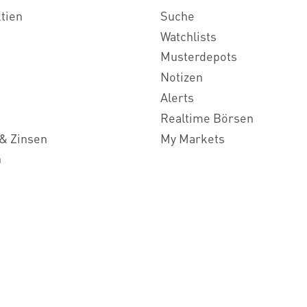
ktien
Suche
Watchlists
Musterdepots
Notizen
Alerts
Realtime Börsen
& Zinsen
My Markets
n