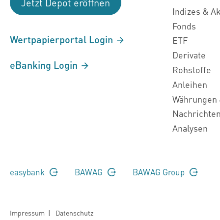
Jetzt Depot eröffnen
Indizes & A
Fonds
Wertpapierportal Login
ETF
Derivate
eBanking Login
Rohstoffe
Anleihen
Währungen 
Nachrichte
Analysen
easybank
BAWAG
BAWAG Group
Impressum
|
Datenschutz