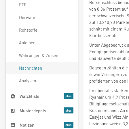
Börsenschluss behau
ETF
von 0,36 Prozent auf
der schweizerische 
Derivate
auf 13.240,70 Punkte
schnitt mit einem Ku
Rohstoffe
klar besser ab.
Anleihen
Unter Abgabedruck st
Währungen & Zinsen
und Bauwerte
deutli
Dagegen zählten die
Nachrichten
sowie Versorgern
zu 
Analysen
profitierten von den
Im ebenfalls starken
Watchlists
Ryanair
um 4,9 Proze
Billigfluggesellscha
Kosten rechnet. An d
Musterdepots
Easyjet
und Wizz Air
beziehungsweise 3,3 
Notizen