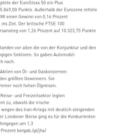
ptete der EuroStoxx 50
ein Plus
 5.849,00 Punkte. Außerhalb der Eurozone rettete
SMI
einen Gewinn von 0,16 Prozent
 ins Ziel. Der britische FTSE 100
rsanstieg von 1,26 Prozent auf 10.323,75 Punkte
anden vor allen die von der Konjunktur und den
ch nach.
 Aktien von Öl- und Gaskonzernen
den größten Gewinnern. Sie
 immer noch hohen Ölpreisen.
 Reise- und Freizeitsektor
legten
nt zu, obwohl die irische
ft wegen des Iran-Kriegs mit deutlich steigenden
er Londoner Börse ging es für die Konkurrenten
hingegen um 1,3
Prozent bergab./gl/jha/