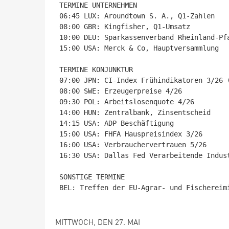
TERMINE UNTERNEHMEN

06:45 LUX: Aroundtown S. A., Q1-Zahlen

08:00 GBR: Kingfisher, Q1-Umsatz

10:00 DEU: Sparkassenverband Rheinland-Pfa
15:00 USA: Merck & Co, Hauptversammlung

TERMINE KONJUNKTUR

07:00 JPN: CI-Index Frühindikatoren 3/26 (
08:00 SWE: Erzeugerpreise 4/26

09:30 POL: Arbeitslosenquote 4/26

14:00 HUN: Zentralbank, Zinsentscheid

14:15 USA: ADP Beschäftigung

15:00 USA: FHFA Hauspreisindex 3/26

16:00 USA: Verbrauchervertrauen 5/26

16:30 USA: Dallas Fed Verarbeitende Indust
SONSTIGE TERMINE

BEL: Treffen der EU-Agrar- und Fischereimi
MITTWOCH, DEN 27. MAI