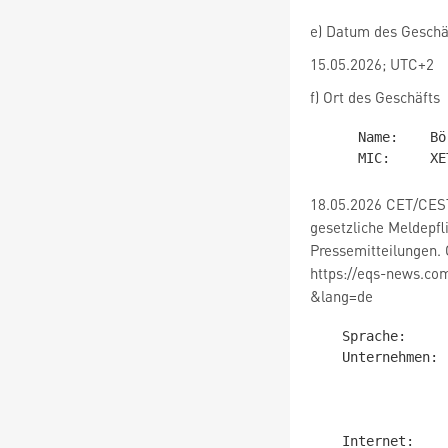
e) Datum des Geschä
15.05.2026; UTC+2
f) Ort des Geschäfts
     Name:    Börse XETRA

18.05.2026 CET/CEST
gesetzliche Meldepf
Pressemitteilungen. 
https://eqs-news.co
&lang=de
   Sprache:        Deutsch

   Unternehmen:    E.ON SE

                   Brüsseler Pl
                   45131 E
                   Deutsch