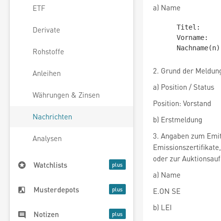
a) Name
ETF
     Titel:

Derivate
     Vorname:        Nadia

Rohstoffe
2. Grund der Meldun
Anleihen
a) Position / Status
Währungen & Zinsen
Position: Vorstand
Nachrichten
b) Erstmeldung
3. Angaben zum Emit
Analysen
Emissionszertifikate
oder zur Auktionsauf
Watchlists
a) Name
Musterdepots
E.ON SE
b) LEI
Notizen